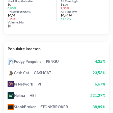
Marktkapitalisatie
All Time
high
$0
$1,08
0,00%
7,33%
Prijs wijziging
24u
All Time
low
$0,01
$0,6614
0,23%
51,17%
Volume 24u
$0
Populaire koersen
Pudgy Penguins
PENGU
4,35%
Cash Cat
CASHCAT
23,53%
Pi Network
PI
6,67%
Heima
HEI
221,27%
StonkBroker
STONKBROKER
38,89%