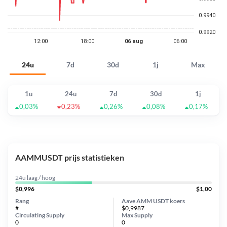
24u
7d
30d
1j
Max
1u
24u
7d
30d
1j
0,03%
0,23%
0,26%
0,08%
0,17%
AAMMUSDT prijs statistieken
24u laag / hoog
$0,996
$1,00
Rang
Aave AMM USDT koers
#
$0,9987
Circulating Supply
Max Supply
0
0