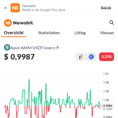
Newsbit
Bekijk
Bekijk in de Google Play store
Overzicht
Statistieken
Uitleg
Nieuws
Aave AMM USDT koers
#
$
0,9987
0,23%
€