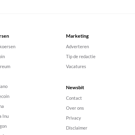
rsen
Marketing
 koersen
Adverteren
oin
Tip de redactie
ereum
Vacatures
dano
Newsbit
ecoin
Contact
na
Over ons
a Inu
Privacy
gon
Disclaimer