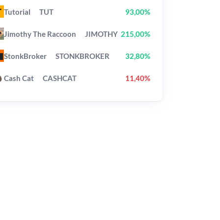
Tutorial
TUT
93,00%
Jimothy The Raccoon
JIMOTHY
215,00%
StonkBroker
STONKBROKER
32,80%
Cash Cat
CASHCAT
11,40%