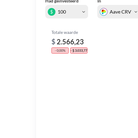
Had geïnvesteerd
In
$
Totale waarde
$
2.566,23
- 0,00%
- $ 3.033,77