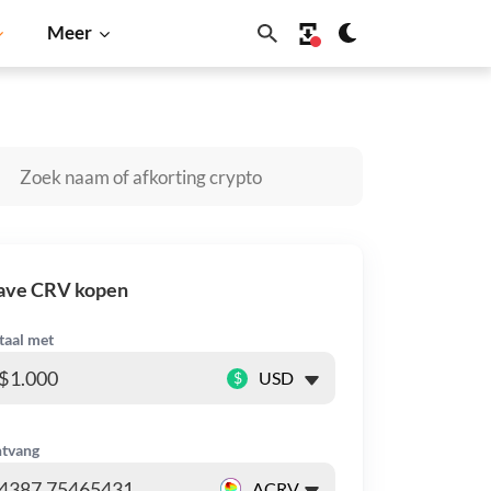
Meer
in
Solana
BNB
ave CRV kopen
taal met
$
tvang