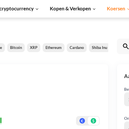
cryptocurrency
Kopen & Verkopen
Koersen
le
Bitcoin
XRP
Ethereum
Cardano
Shiba Inu
Dogeco
A
Be
On
€
$