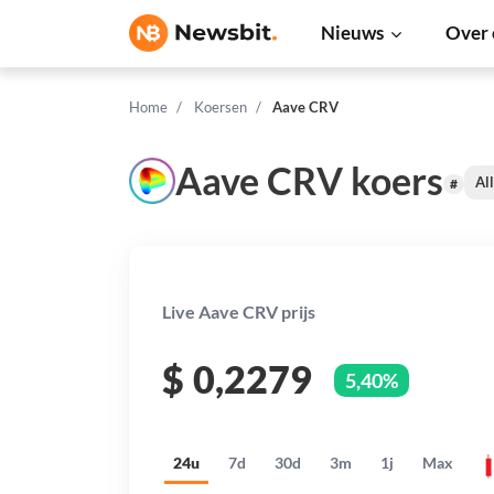
Nieuws
Over 
Home
Koersen
Aave CRV
Aave CRV koers
Al
#
Live Aave CRV prijs
$
0,2279
5,40%
24u
7d
30d
3m
1j
Max