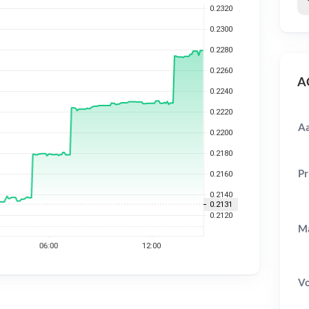
AC
Aa
Pr
Ma
V