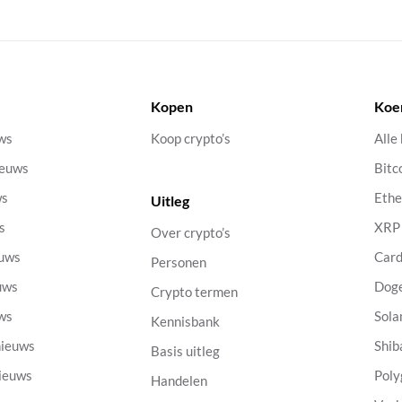
Kopen
Koe
uws
Koop crypto’s
Alle
ieuws
Bitc
ws
Eth
Uitleg
s
XRP
Over crypto’s
euws
Car
Personen
uws
Dog
Crypto termen
uws
Sola
Kennisbank
nieuws
Shib
Basis uitleg
nieuws
Poly
Handelen