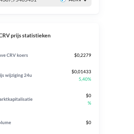
RV prijs statistieken
ve CRV koers
$0,2279
$0,01433
ijs wijziging
24u
5,40%
$0
rktkapitalisatie
%
olume
$0