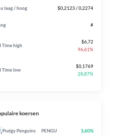
u laag / hoog
$0,2123 / 0,2274
ang
#
$6,72
l Time
high
96,61%
$0,1769
l Time
low
28,87%
pulaire koersen
Pudgy Penguins
PENGU
3,60%