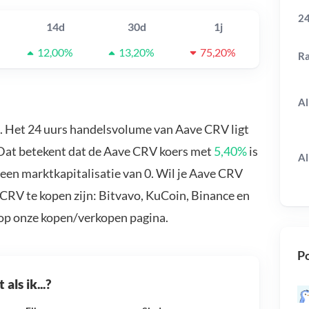
24
14d
30d
1j
12,00%
13,20%
75,20%
R
Al
. Het 24 uurs handelsvolume van Aave CRV ligt
 Dat betekent dat de Aave CRV koers met
5,40%
is
Al
een marktkapitalisatie van 0. Wil je Aave CRV
CRV te kopen zijn: Bitvavo, KuCoin, Binance en
 op onze kopen/verkopen pagina.
Po
als ik...?