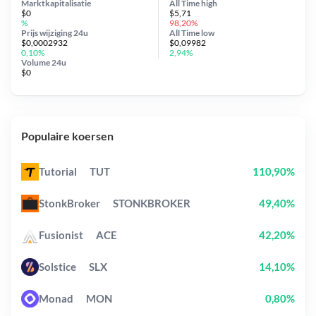
Marktkapitalisatie
All Time
high
$0
$5,71
%
98,20%
Prijs wijziging
24u
All Time
low
$0,0002932
$0,09982
0,10%
2,94%
Volume 24u
$0
Populaire koersen
Tutorial
TUT
110,90%
StonkBroker
STONKBROKER
49,40%
Fusionist
ACE
42,20%
Solstice
SLX
14,10%
Monad
MON
0,80%