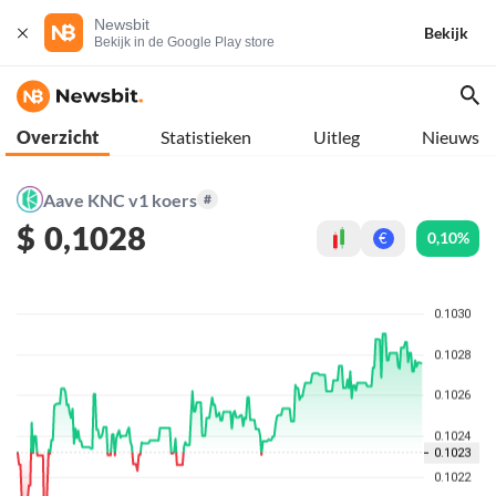
Newsbit
Bekijk
Bekijk in de Google Play store
Overzicht
Statistieken
Uitleg
Nieuws
Aave KNC v1 koers
#
$
0,1028
0,10%
€