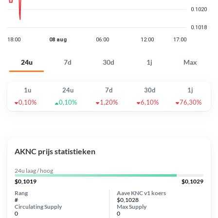
24u
7d
30d
1j
Max
1u
24u
7d
30d
1j
0,10%
0,10%
1,20%
6,10%
76,30%
AKNC prijs statistieken
24u laag / hoog
$0,1019
$0,1029
Rang
Aave KNC v1 koers
#
$0,1028
Circulating Supply
Max Supply
0
0