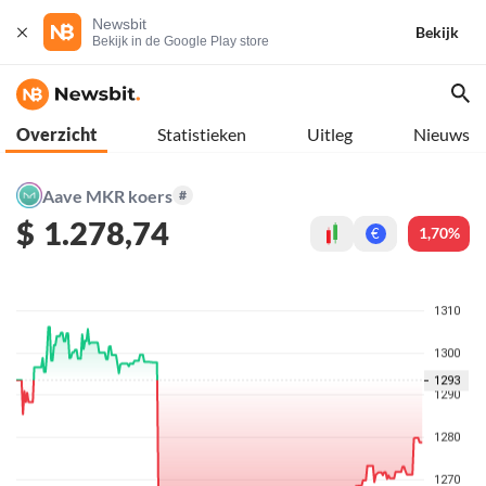
Newsbit
Bekijk
Bekijk in de Google Play store
Overzicht
Statistieken
Uitleg
Nieuws
Aave MKR koers
#
$
1.278,74
1,70%
€