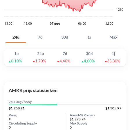
24u
7d
30d
1j
Max
1u
24u
7d
30d
1j
0,10%
1,70%
4,40%
4,00%
35,30%
AMKR prijs statistieken
24u laag / hoog
$1.258,21
$1.305,97
Rang
Aave MKR koers
#
$1.278,74
Circulating Supply
Max Supply
0
0