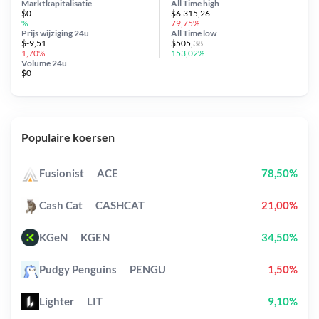
Marktkapitalisatie
All Time
high
$0
$6.315,26
%
79,75%
Prijs wijziging
24u
All Time
low
$-9,51
$505,38
1,70%
153,02%
Volume 24u
$0
Populaire koersen
Fusionist
ACE
78,50%
Cash Cat
CASHCAT
21,00%
KGeN
KGEN
34,50%
Pudgy Penguins
PENGU
1,50%
Lighter
LIT
9,10%