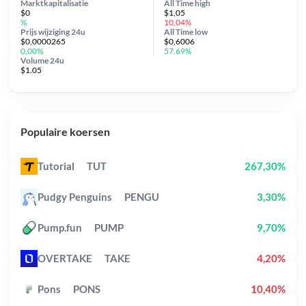
Marktkapitalisatie
All Time
high
$0
$1,05
%
10,04%
Prijs wijziging
24u
All Time
low
$0,0000265
$0,6006
0,00%
57,69%
Volume 24u
$1.05
Populaire koersen
Tutorial
TUT
267,30%
Pudgy Penguins
PENGU
3,30%
Pump.fun
PUMP
9,70%
OVERTAKE
TAKE
4,20%
Pons
PONS
10,40%