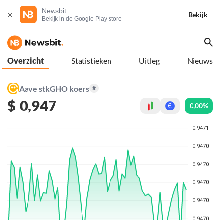
Newsbit
Bekijk
Bekijk in de Google Play store
Overzicht
Statistieken
Uitleg
Nieuws
Aave stkGHO koers
#
$
0,947
0,00%
€