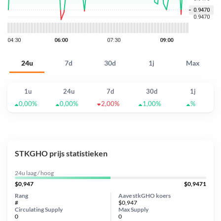
24u
7d
30d
1j
Max
1u
24u
7d
30d
1j
0,00%
0,00%
2,00%
1,00%
%
STKGHO prijs statistieken
24u laag / hoog
$0,947
$0,9471
Rang
Aave stkGHO koers
#
$0,947
Circulating Supply
Max Supply
0
0