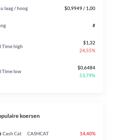
u laag / hoog
$0,9949 / 1,00
ang
#
$1,32
l Time
high
24,55%
$0,6484
l Time
low
53,79%
pulaire koersen
Cash Cat
CASHCAT
14,40%