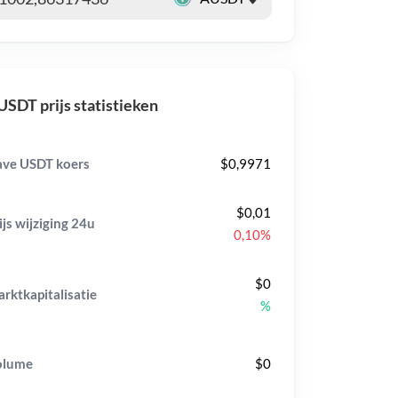
SDT prijs statistieken
ve USDT koers
$0,9971
$0,01
ijs wijziging
24u
0,10%
$0
rktkapitalisatie
%
olume
$0