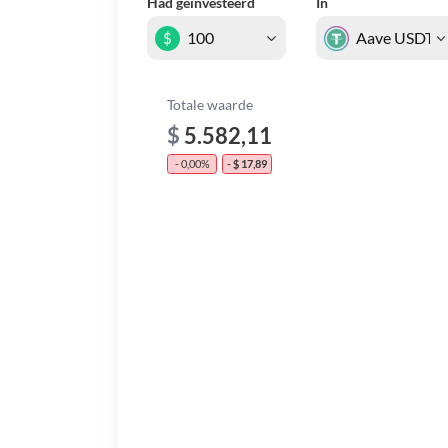
Had geïnvesteerd
In
$
Totale waarde
$
5.582,11
- 0,00%
- $ 17,89