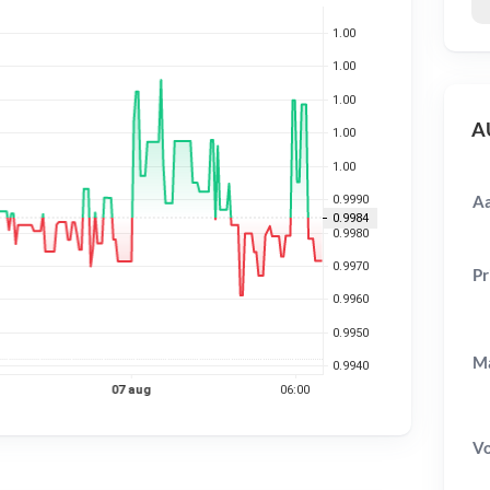
AU
Aa
Pr
Ma
V