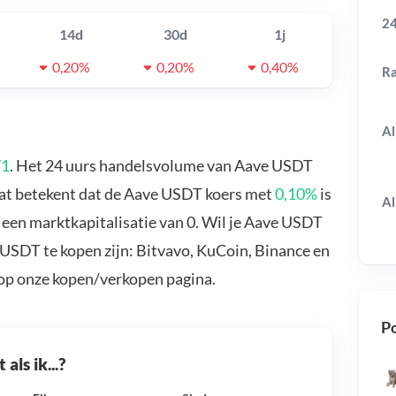
24
14d
30d
1j
0,20%
0,20%
0,40%
R
Al
71
. Het 24 uurs handelsvolume van Aave USDT
Dat betekent dat de Aave USDT koers met
0,10%
is
Al
een marktkapitalisatie van 0. Wil je Aave USDT
USDT te kopen zijn: Bitvavo, KuCoin, Binance en
 op onze kopen/verkopen pagina.
Po
als ik...?