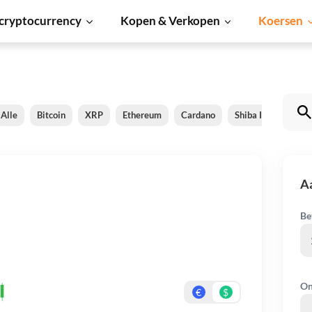
cryptocurrency
Kopen & Verkopen
Koersen
Alle
Bitcoin
XRP
Ethereum
Cardano
Shiba Inu
Doge
A
Be
On
€
$