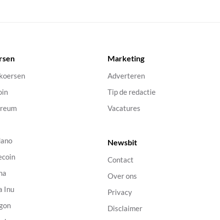
rsen
Marketing
 koersen
Adverteren
oin
Tip de redactie
ereum
Vacatures
dano
Newsbit
ecoin
Contact
na
Over ons
a Inu
Privacy
gon
Disclaimer