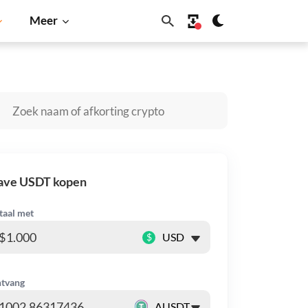
Meer
coin
Solana
BNB
ave USDT kopen
taal met
$
tvang