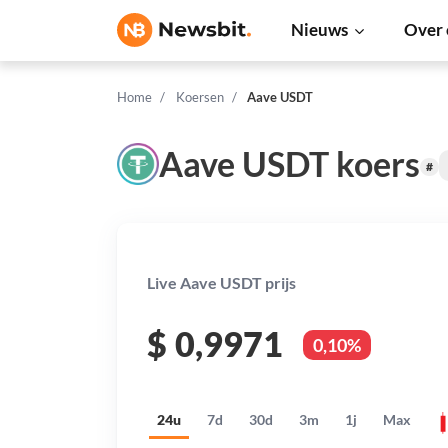
Nieuws
Over 
Home
Koersen
Aave USDT
Aave USDT koers
#
Live Aave USDT prijs
$
0,9971
0,10%
24u
7d
30d
3m
1j
Max