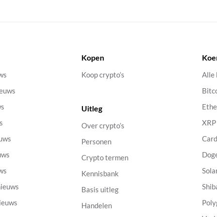
Kopen
Koe
uws
Koop crypto’s
Alle
ieuws
Bitc
ws
Eth
Uitleg
s
XRP
Over crypto’s
euws
Car
Personen
uws
Dog
Crypto termen
uws
Sola
Kennisbank
nieuws
Shib
Basis uitleg
nieuws
Poly
Handelen