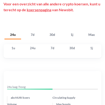
Voor een overzicht van alle andere crypto koersen, kunt u
terecht op de
koersenpagina
van Newsbit.
24u
7d
30d
1j
Max
1u
24u
7d
30d
1j
24u laag / hoog
abcNURI koers
Circulating Supply
Volume
Max Supply