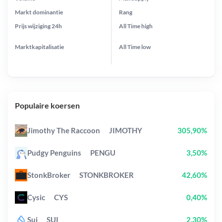
Markt dominantie
Rang
Prijs wijziging
24h
All Time
high
Marktkapitalisatie
All Time
low
Populaire koersen
Jimothy The Raccoon
JIMOTHY
305,90%
Pudgy Penguins
PENGU
3,50%
StonkBroker
STONKBROKER
42,60%
Cysic
CYS
0,40%
Sui
SUI
2,30%