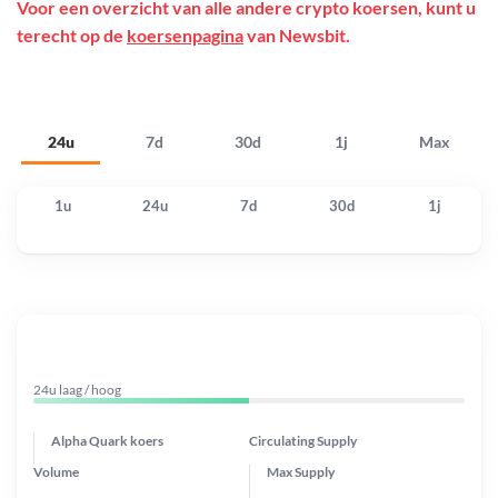
Voor een overzicht van alle andere crypto koersen, kunt u
terecht op de
koersenpagina
van Newsbit.
24u
7d
30d
1j
Max
1u
24u
7d
30d
1j
24u laag / hoog
Alpha Quark koers
Circulating Supply
Volume
Max Supply