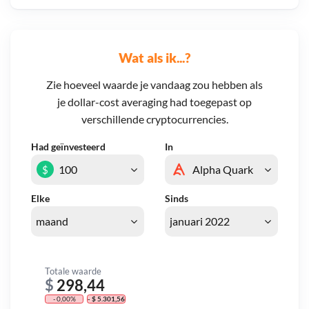
Wat als ik...?
Zie hoeveel waarde je vandaag zou hebben als
je dollar-cost averaging had toegepast op
verschillende cryptocurrencies.
Had geïnvesteerd
In
$
Elke
Sinds
Totale waarde
$
298,44
- 0,00%
- $ 5.301,56