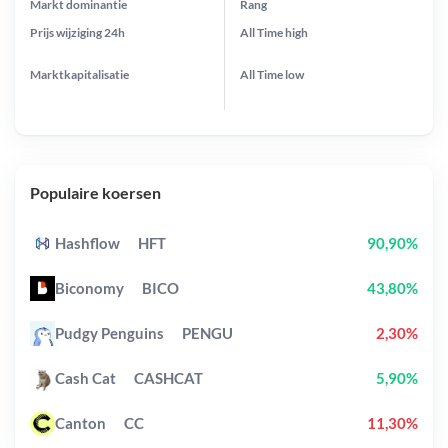
Markt dominantie
Rang
Prijs wijziging
24h
All Time
high
Marktkapitalisatie
All Time
low
Populaire koersen
Hashflow
HFT
90,90%
Biconomy
BICO
43,80%
Pudgy Penguins
PENGU
2,30%
Cash Cat
CASHCAT
5,90%
Canton
CC
11,30%