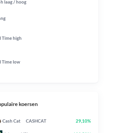
h laag / hoog
ang
l Time
high
l Time
low
pulaire koersen
Cash Cat
CASHCAT
29,10%