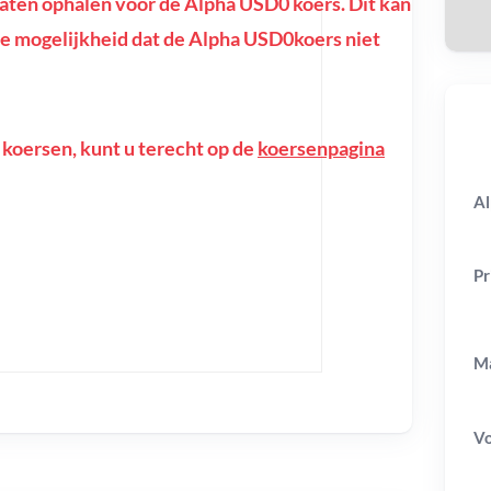
ten ophalen voor de Alpha USD0 koers. Dit kan
of de mogelijkheid dat de Alpha USD0koers niet
 koersen, kunt u terecht op de
koersenpagina
Al
Pr
Ma
V