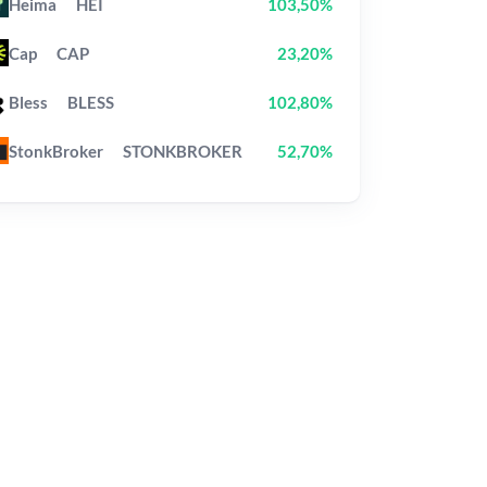
Heima
HEI
103,50%
Cap
CAP
23,20%
Bless
BLESS
102,80%
StonkBroker
STONKBROKER
52,70%