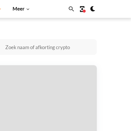
Meer
gecoin
Solana
BNB
lpha USD0 kopen
taal met
$
tvang