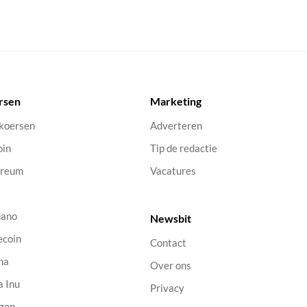
rsen
Marketing
 koersen
Adverteren
oin
Tip de redactie
ereum
Vacatures
dano
Newsbit
ecoin
Contact
na
Over ons
a Inu
Privacy
gon