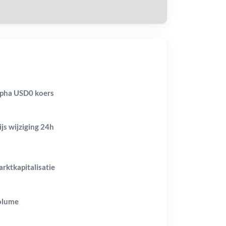
pha USD0 koers
ijs wijziging
24h
rktkapitalisatie
olume