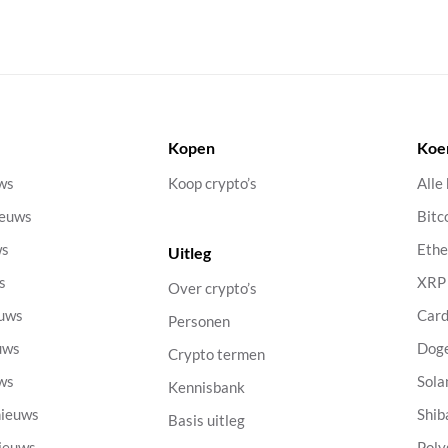
Kopen
Koe
uws
Koop crypto’s
Alle
ieuws
Bitc
ws
Eth
Uitleg
s
XRP
Over crypto’s
euws
Car
Personen
uws
Dog
Crypto termen
uws
Sola
Kennisbank
nieuws
Shib
Basis uitleg
nieuws
Poly