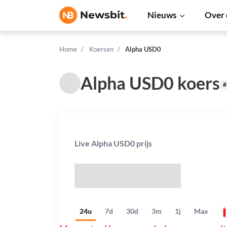
Nieuws
Over 
Home
Koersen
Alpha USD0
Alpha USD0 koers
#
Live Alpha USD0 prijs
$
24u
7d
30d
3m
1j
Max