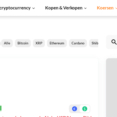
cryptocurrency
Kopen & Verkopen
Koersen
Alle
Bitcoin
XRP
Ethereum
Cardano
Shiba Inu
Do
A
Be
On
€
$