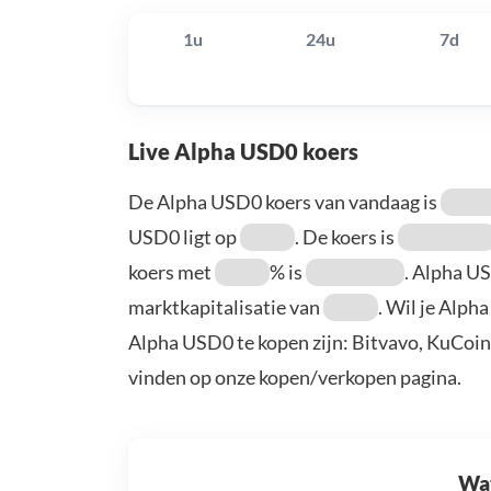
1u
24u
7d
Live Alpha USD0 koers
De Alpha USD0 koers van vandaag is
USD0 ligt op
. De koers is
koers met
% is
. Alpha U
marktkapitalisatie van
. Wil je Alp
Alpha USD0 te kopen zijn: Bitvavo, KuCoin
vinden op onze kopen/verkopen pagina.
Wat 