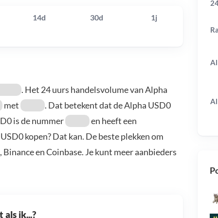
24
14d
30d
1j
R
Al
. Het 24 uurs handelsvolume van Alpha
Al
met
. Dat betekent dat de Alpha USD0
SD0 is de nummer
en heeft een
ha USD0 kopen? Dat kan. De beste plekken om
, Binance en Coinbase. Je kunt meer aanbieders
Po
als ik...?