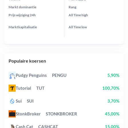
Markt dominantie
Rang
Prijs wijziging
24h
All Time
high
Marktkapitalisatie
All Time
low
Populaire koersen
Pudgy Penguins
PENGU
5,90%
Tutorial
TUT
100,70%
Sui
SUI
3,70%
StonkBroker
STONKBROKER
45,00%
Cash Cat
CASHCAT
15,00%