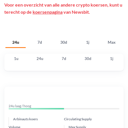
Voor een overzicht van alle andere crypto koersen, kunt u
terecht op de
koersenpagina
van Newsbit.
24u
7d
30d
1j
Max
1u
24u
7d
30d
1j
24u laag / hoog
Arbinauts koers
Circulating Supply
Volume
Max Supply