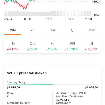
24u
7d
30d
1j
Max
1u
24u
7d
30d
1j
0,10%
0,50%
2,90%
10,20%
50,70%
WETH prijs statistieken
24u laag / hoog
$1.894,56
$1.934,30
Rang
Arbitrum Bridged WETH
#
(Arbitrum One) koers
$1.914,82
Circulating Supply
Max Supply