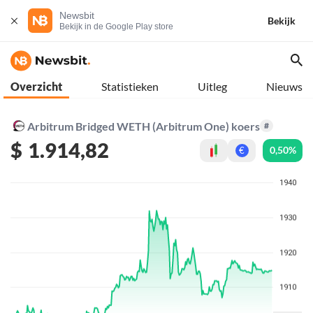
Newsbit
Bekijk
Bekijk in de Google Play store
Overzicht
Statistieken
Uitleg
Nieuws
Arbitrum Bridged WETH (Arbitrum One) koers
#
$
1.914,82
0,50%
€