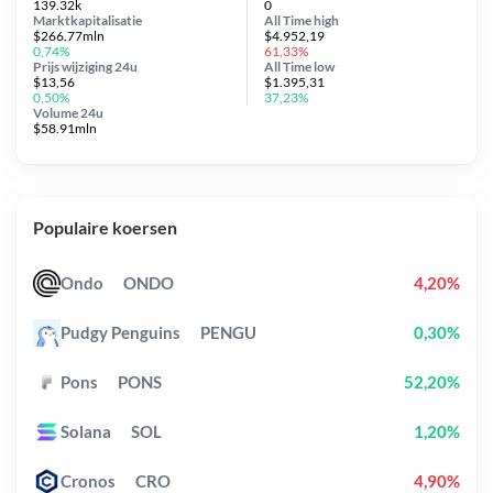
139.32k
0
Marktkapitalisatie
All Time
high
$266.77mln
$4.952,19
0,74%
61,33%
Prijs wijziging
24u
All Time
low
$13,56
$1.395,31
0,50%
37,23%
Volume 24u
$58.91mln
Populaire koersen
Ondo
ONDO
4,20%
Pudgy Penguins
PENGU
0,30%
Pons
PONS
52,20%
Solana
SOL
1,20%
Cronos
CRO
4,90%