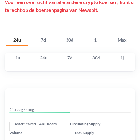
Voor een overzicht van alle andere crypto koersen, kunt u
terecht op de
koersenpagina
van Newsbit.
24u
7d
30d
1j
Max
1u
24u
7d
30d
1j
24u laag / hoog
Aster Staked CAKE koers
Circulating Supply
Volume
Max Supply