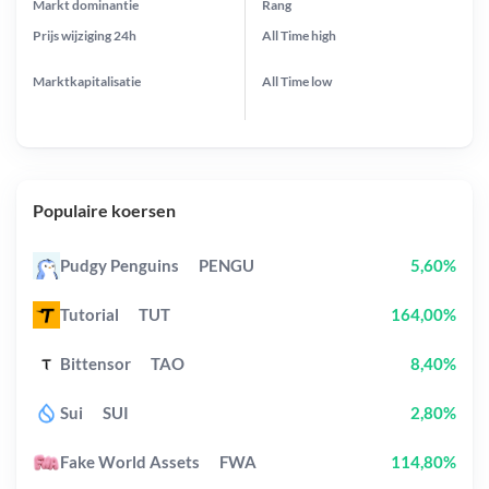
Markt dominantie
Rang
Prijs wijziging
24h
All Time
high
Marktkapitalisatie
All Time
low
Populaire koersen
Pudgy Penguins
PENGU
5,60%
Tutorial
TUT
164,00%
Bittensor
TAO
8,40%
Sui
SUI
2,80%
Fake World Assets
FWA
114,80%