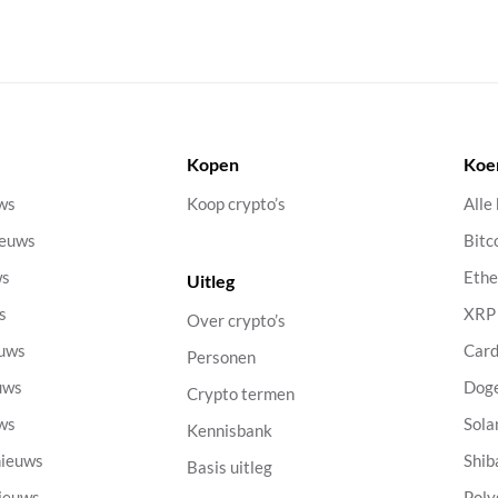
Kopen
Koe
uws
Koop crypto’s
Alle
ieuws
Bitc
ws
Eth
Uitleg
s
XRP
Over crypto’s
euws
Car
Personen
uws
Dog
Crypto termen
uws
Sola
Kennisbank
nieuws
Shib
Basis uitleg
nieuws
Poly