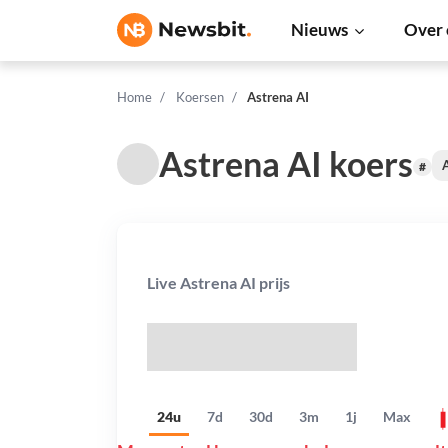
Nieuws
Over 
Home
Koersen
Astrena AI
Astrena AI koers
A
#
Live Astrena AI prijs
$
24u
7d
30d
3m
1j
Max