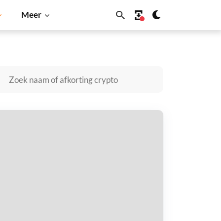
Meer
oin
Solana
BNB
trena AI kopen
taal met
$
tvang