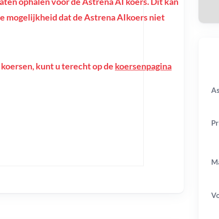
ten ophalen voor de Astrena AI koers. Dit kan
f de mogelijkheid dat de Astrena AIkoers niet
 koersen, kunt u terecht op de
koersenpagina
As
Pr
Ma
V