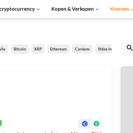
cryptocurrency
Kopen & Verkopen
Koersen
lle
Bitcoin
XRP
Ethereum
Cardano
Shiba Inu
Dogec
As
Be
On
€
$