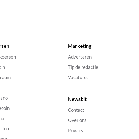
rsen
Marketing
 koersen
Adverteren
oin
Tip de redactie
ereum
Vacatures
dano
Newsbit
ecoin
Contact
na
Over ons
a Inu
Privacy
gon