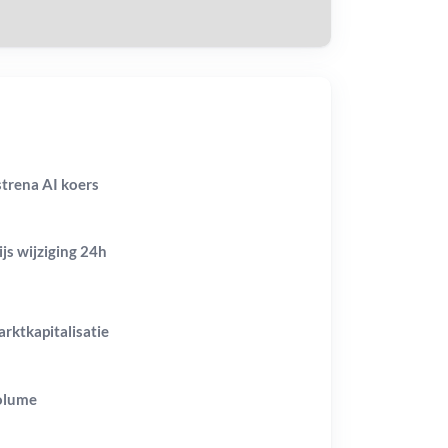
trena AI koers
ijs wijziging
24h
rktkapitalisatie
olume