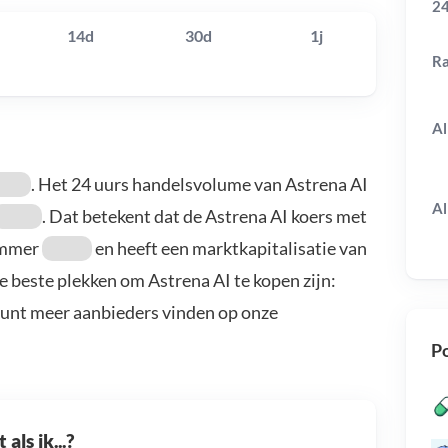
24
14d
30d
1j
R
Al
. Het 24 uurs handelsvolume van Astrena AI
Al
. Dat betekent dat de Astrena AI koers met
nummer
en heeft een marktkapitalisatie van
De beste plekken om Astrena AI te kopen zijn:
kunt meer aanbieders vinden op onze
Po
als ik...?