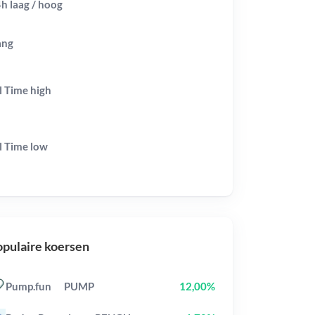
h laag / hoog
ang
l Time
high
l Time
low
pulaire koersen
Pump.fun
PUMP
12,00%