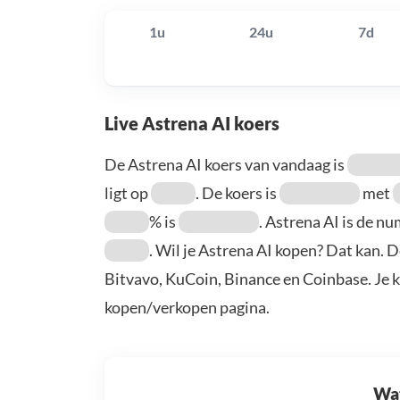
1u
24u
7d
Live Astrena AI koers
De Astrena AI koers van vandaag is
ligt op
. De koers is
met
% is
. Astrena AI is de 
. Wil je Astrena AI kopen? Dat kan. 
Bitvavo, KuCoin, Binance en Coinbase. Je 
kopen/verkopen pagina.
Wat 