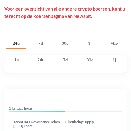
Voor een overzicht van alle andere crypto koersen, kunt u
terecht op de
koersenpagina
van Newsbit.
24u
7d
30d
1j
Max
1u
24u
7d
30d
1j
24u laag / hoog
AxonDAO Governance Token
Circulating Supply
[OLD] koers