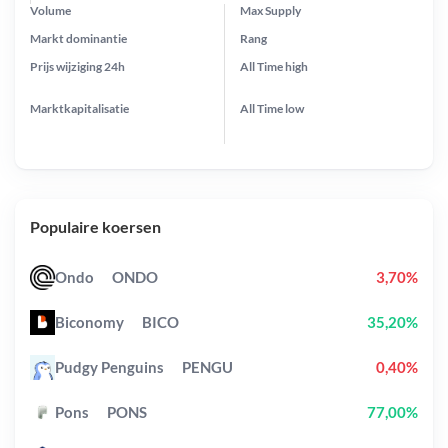
Volume
Max Supply
Markt dominantie
Rang
Prijs wijziging
24h
All Time
high
Marktkapitalisatie
All Time
low
Populaire koersen
Ondo
ONDO
3,70%
Biconomy
BICO
35,20%
Pudgy Penguins
PENGU
0,40%
Pons
PONS
77,00%