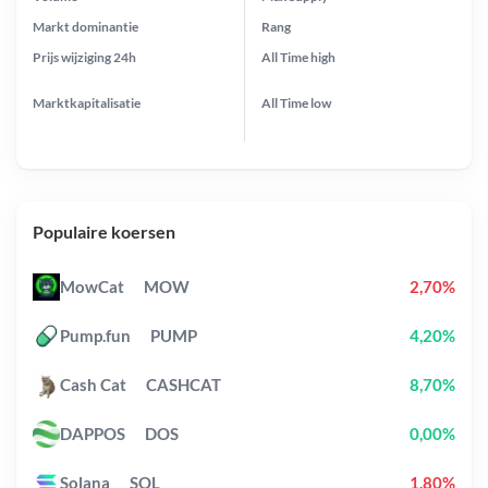
Markt dominantie
Rang
Prijs wijziging
24h
All Time
high
Marktkapitalisatie
All Time
low
Populaire koersen
MowCat
MOW
2,70%
Pump.fun
PUMP
4,20%
Cash Cat
CASHCAT
8,70%
DAPPOS
DOS
0,00%
Solana
SOL
1,80%