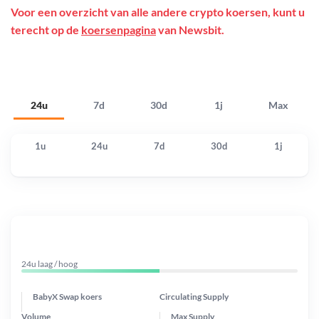
Voor een overzicht van alle andere crypto koersen, kunt u
terecht op de
koersenpagina
van Newsbit.
24u
7d
30d
1j
Max
1u
24u
7d
30d
1j
24u laag / hoog
BabyX Swap koers
Circulating Supply
Volume
Max Supply