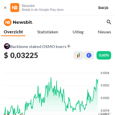
Newsbit
Bekijk
Bekijk in de Google Play store
Overzicht
Statistieken
Uitleg
Nieuws
Backbone staked OSMO koers
#
$
0,03225
0,60%
€