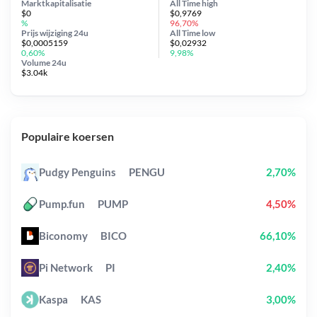
Marktkapitalisatie
All Time
high
$0
$0,9769
%
96,70%
Prijs wijziging
24u
All Time
low
$0,0005159
$0,02932
0,60%
9,98%
Volume 24u
$3.04k
Populaire koersen
Pudgy Penguins
PENGU
2,70%
Pump.fun
PUMP
4,50%
Biconomy
BICO
66,10%
Pi Network
PI
2,40%
Kaspa
KAS
3,00%