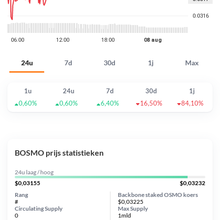
24u
7d
30d
1j
Max
1u
24u
7d
30d
1j
0,60%
0,60%
6,40%
16,50%
84,10%
BOSMO prijs statistieken
24u laag / hoog
$0,03155
$0,03232
Rang
Backbone staked OSMO koers
#
$0,03225
Circulating Supply
Max Supply
0
1mld