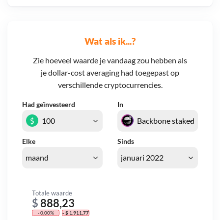
Wat als ik...?
Zie hoeveel waarde je vandaag zou hebben als
je dollar-cost averaging had toegepast op
verschillende cryptocurrencies.
Had geïnvesteerd
In
$
Elke
Sinds
Totale waarde
$
888,23
- 0,00%
- $ 1.911,77