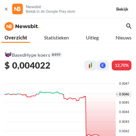
Newsbit
Bekijk
Bekijk in de Google Play store
Overzicht
Statistieken
Uitleg
Nieuws
BasedHype koers
#499
$
0,004022
12,70%
€