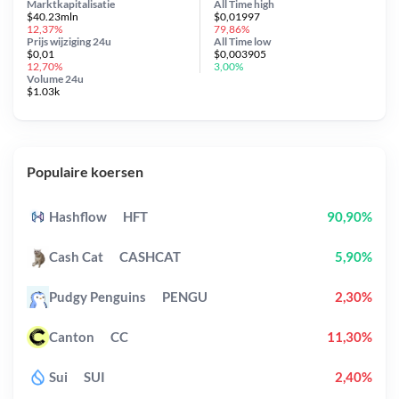
Marktkapitalisatie
All Time
high
$40.23mln
$0,01997
12,37%
79,86%
Prijs wijziging
24u
All Time
low
$0,01
$0,003905
12,70%
3,00%
Volume 24u
$1.03k
Populaire koersen
Hashflow
HFT
90,90%
Cash Cat
CASHCAT
5,90%
Pudgy Penguins
PENGU
2,30%
Canton
CC
11,30%
Sui
SUI
2,40%