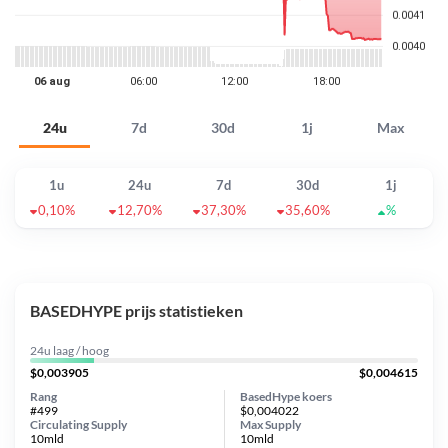
24u
7d
30d
1j
Max
1u
24u
7d
30d
1j
0,10%
12,70%
37,30%
35,60%
%
BASEDHYPE prijs statistieken
24u laag / hoog
$0,003905
$0,004615
Rang
BasedHype koers
#499
$0,004022
Circulating Supply
Max Supply
10mld
10mld