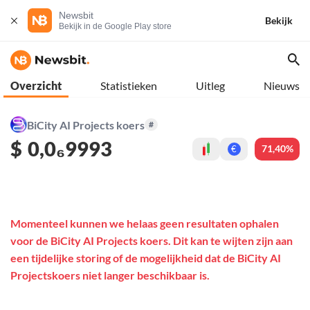
Newsbit
Bekijk
Bekijk in de Google Play store
Overzicht
Statistieken
Uitleg
Nieuws
BiCity AI Projects koers
#
$
0,0₆9993
71,40%
€
Momenteel kunnen we helaas geen resultaten ophalen
voor de BiCity AI Projects koers. Dit kan te wijten zijn aan
een tijdelijke storing of de mogelijkheid dat de BiCity AI
Projectskoers niet langer beschikbaar is.