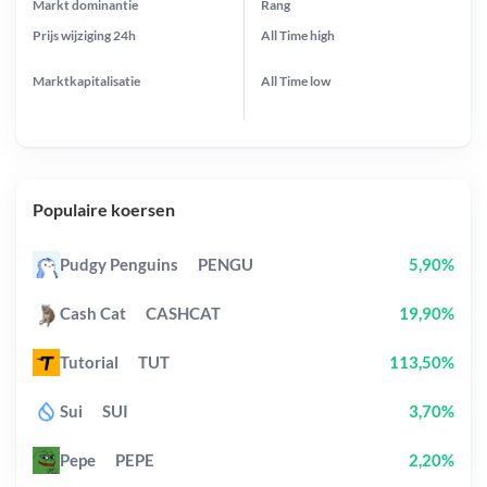
Markt dominantie
Rang
Prijs wijziging
24h
All Time
high
Marktkapitalisatie
All Time
low
Populaire koersen
Pudgy Penguins
PENGU
5,90%
Cash Cat
CASHCAT
19,90%
Tutorial
TUT
113,50%
Sui
SUI
3,70%
Pepe
PEPE
2,20%