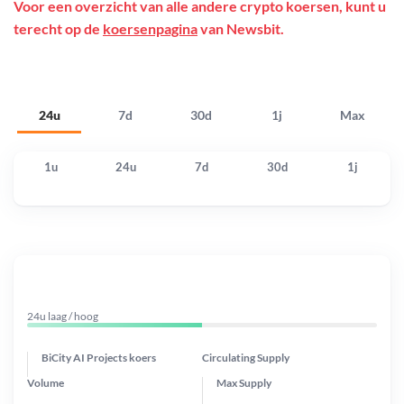
Voor een overzicht van alle andere crypto koersen, kunt u
terecht op de
koersenpagina
van Newsbit.
24u
7d
30d
1j
Max
1u
24u
7d
30d
1j
24u laag / hoog
BiCity AI Projects koers
Circulating Supply
Volume
Max Supply