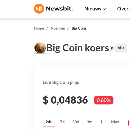
Nieuws
Over 
Home
Koersen
Big Coin
Big Coin koers
Alle
#
Live Big Coin prijs
$
0,04836
0,60%
24u
7d
30d
3m
1j
Max