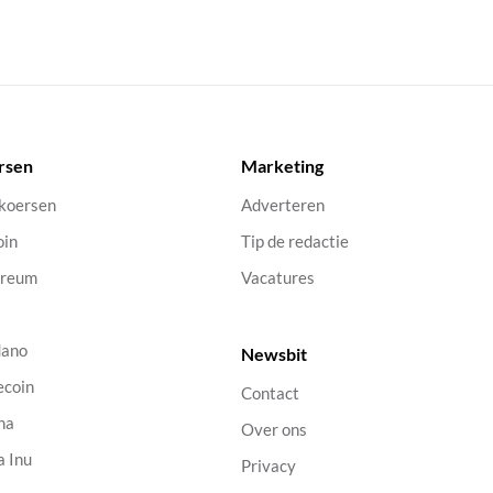
rsen
Marketing
 koersen
Adverteren
oin
Tip de redactie
ereum
Vacatures
dano
Newsbit
ecoin
Contact
na
Over ons
a Inu
Privacy