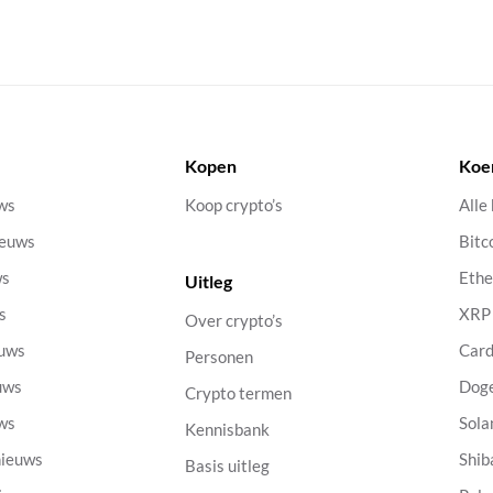
Kopen
Koe
uws
Koop crypto’s
Alle
ieuws
Bitc
ws
Eth
Uitleg
s
XRP
Over crypto’s
euws
Car
Personen
uws
Dog
Crypto termen
uws
Sola
Kennisbank
nieuws
Shib
Basis uitleg