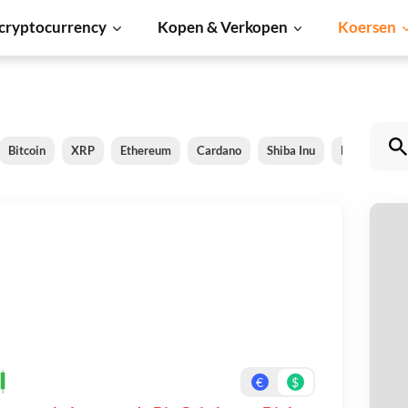
cryptocurrency
Kopen & Verkopen
Koersen
Bitcoin
XRP
Ethereum
Cardano
Shiba Inu
Dogecoin
Bi
Be
On
€
$