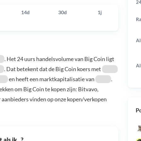
24
14d
30d
1j
R
Al
. Het 24 uurs handelsvolume van Big Coin ligt
Al
. Dat betekent dat de Big Coin koers met
en heeft een marktkapitalisatie van
.
ekken om Big Coin te kopen zijn: Bitvavo,
r aanbieders vinden op onze kopen/verkopen
Po
als ik...?