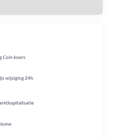
g Coin koers
ijs wijziging
24h
rktkapitalisatie
olume