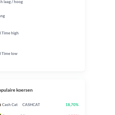
h laag / hoog
ang
l Time
high
l Time
low
pulaire koersen
Cash Cat
CASHCAT
18,70%