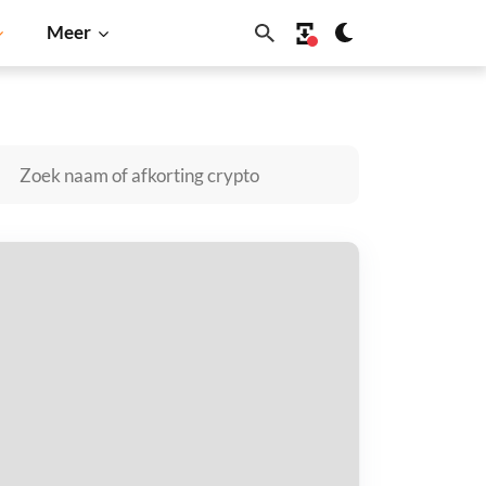
Meer
Solana
BNB
g Coin kopen
taal met
$
tvang