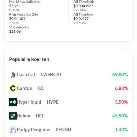
Marktkapitalisatie
All Time
high
$5.95k
$0,0001983
0,18%
97,00%
Prijs wijziging
24u
All Time
low
$0,0₇-104
$0,0₅497
2,90%
19,53%
Volume 24u
$28.06
Populaire koersen
Cash Cat
CASHCAT
69,80%
Canton
CC
6,80%
Hyperliquid
HYPE
3,50%
Heima
HEI
45,50%
Pudgy Penguins
PENGU
1,40%