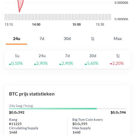
24u
7d
30d
1j
Max
1u
24u
7d
30d
1j
0,10%
2,90%
2,90%
5,60%
2,20%
BTC prijs statistieken
24u laag / hoog
$0,0₅592
$0,0₅596
Rang
Big Tom Coin koers
#11225
$0,0₅595
Circulating Supply
Max Supply
1mld
1mld