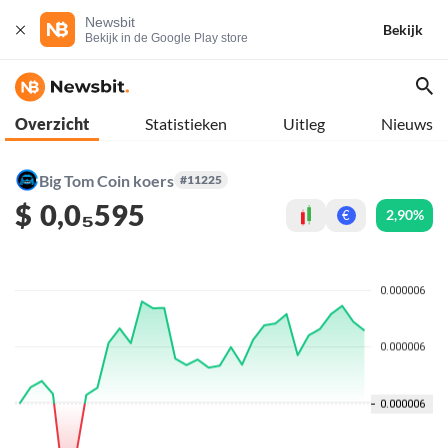
Newsbit
Bekijk
Bekijk in de Google Play store
Overzicht
Statistieken
Uitleg
Nieuws
Big Tom Coin koers
#11225
$
0,0₅595
2,90%
€