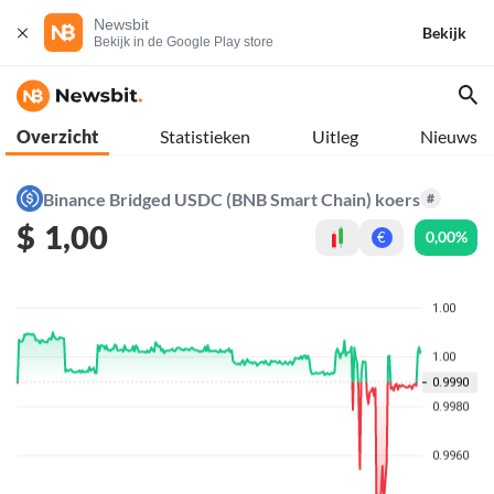
Newsbit
Bekijk
Bekijk in de Google Play store
Overzicht
Statistieken
Uitleg
Nieuws
Binance Bridged USDC (BNB Smart Chain) koers
#
$
1,00
0,00%
€