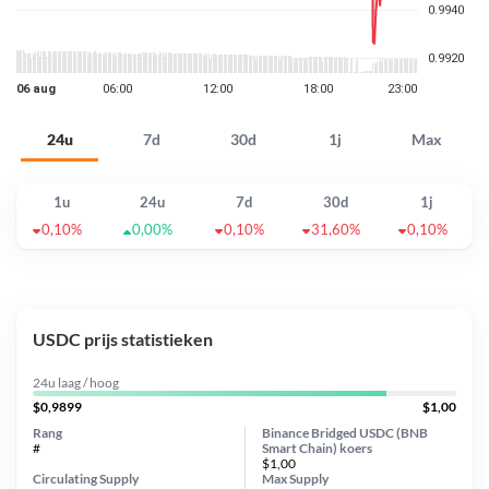
24u
7d
30d
1j
Max
1u
24u
7d
30d
1j
0,10%
0,00%
0,10%
31,60%
0,10%
USDC prijs statistieken
24u laag / hoog
$0,9899
$1,00
Rang
Binance Bridged USDC (BNB
#
Smart Chain) koers
$1,00
Circulating Supply
Max Supply