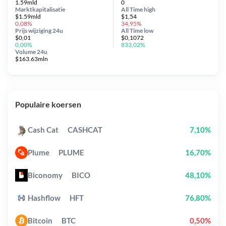
1.59mld
0
Marktkapitalisatie
All Time
high
$1.59mld
$1,54
0,08%
34,95%
Prijs wijziging
24u
All Time
low
$0,01
$0,1072
0,00%
833,02%
Volume 24u
$163.63mln
Populaire koersen
Cash Cat
CASHCAT
7,10%
Plume
PLUME
16,70%
Biconomy
BICO
48,10%
Hashflow
HFT
76,80%
Bitcoin
BTC
0,50%