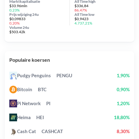
Marktkapitalisatie
All Time
high
$33.96mln
$336,84
0,23%
86,47%
Prijs wijziging
24u
All Time
low
$0,09833
$0,9423
0,20%
4.737,21%
Volume 24u
$503.42k
Populaire koersen
Pudgy Penguins
PENGU
1,90%
Bitcoin
BTC
0,90%
Pi Network
PI
1,20%
Heima
HEI
18,80%
Cash Cat
CASHCAT
8,30%