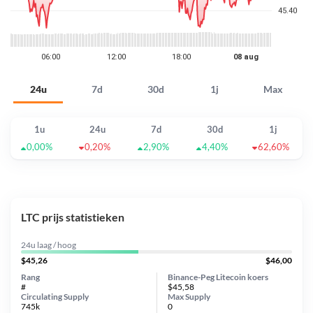
24u
7d
30d
1j
Max
1u
24u
7d
30d
1j
0,00%
0,20%
2,90%
4,40%
62,60%
LTC prijs statistieken
24u laag / hoog
$45,26
$46,00
Rang
Binance-Peg Litecoin koers
#
$45,58
Circulating Supply
Max Supply
745k
0