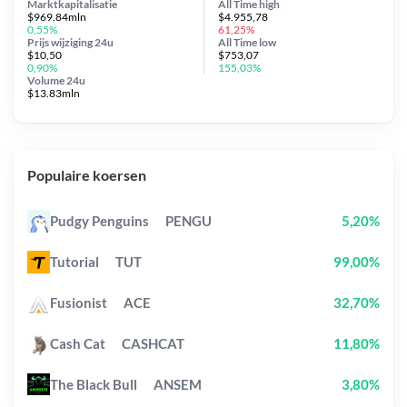
Marktkapitalisatie
All Time
high
$969.84mln
$4.955,78
0,55%
61,25%
Prijs wijziging
24u
All Time
low
$10,50
$753,07
0,90%
155,03%
Volume 24u
$13.83mln
Populaire koersen
Pudgy Penguins
PENGU
5,20%
Tutorial
TUT
99,00%
Fusionist
ACE
32,70%
Cash Cat
CASHCAT
11,80%
The Black Bull
ANSEM
3,80%