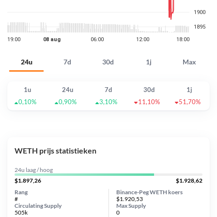
24u
7d
30d
1j
Max
1u
24u
7d
30d
1j
0,10%
0,90%
3,10%
11,10%
51,70%
WETH prijs statistieken
24u laag / hoog
$1.897,26
$1.928,62
Rang
Binance-Peg WETH koers
#
$1.920,53
Circulating Supply
Max Supply
505k
0