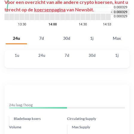
Voor een overzicht van alle andere crypto koersen, kunt u
terecht op de
koersenpagina
van Newsbit.
24u
7d
30d
1j
Max
1u
24u
7d
30d
1j
24u laag / hoog
BladeSwap koers
Circulating Supply
Volume
Max Supply