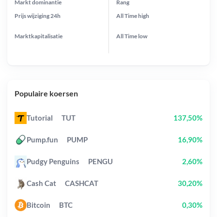
Markt dominantie
Rang
Prijs wijziging
24h
All Time
high
Marktkapitalisatie
All Time
low
Populaire koersen
Tutorial
TUT
137,50%
Pump.fun
PUMP
16,90%
Pudgy Penguins
PENGU
2,60%
Cash Cat
CASHCAT
30,20%
Bitcoin
BTC
0,30%