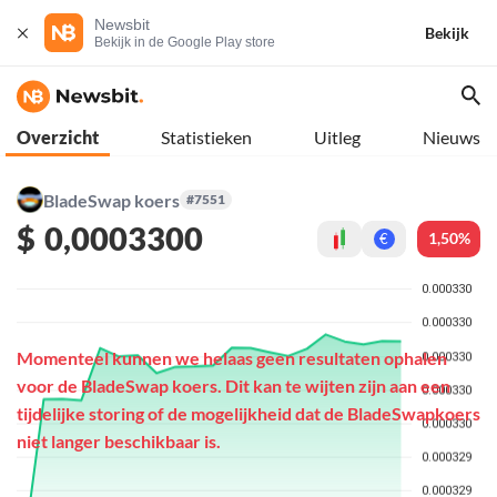
Newsbit
Bekijk
Bekijk in de Google Play store
Overzicht
Statistieken
Uitleg
Nieuws
BladeSwap koers
#7551
$
0,0003300
1,50%
€
Momenteel kunnen we helaas geen resultaten ophalen
voor de BladeSwap koers. Dit kan te wijten zijn aan een
tijdelijke storing of de mogelijkheid dat de BladeSwapkoers
niet langer beschikbaar is.