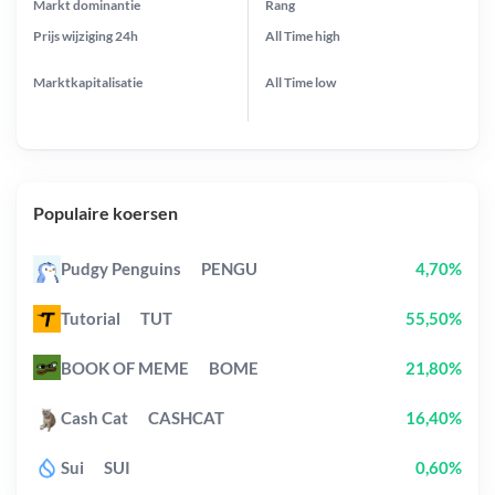
Markt dominantie
Rang
Prijs wijziging
24h
All Time
high
Marktkapitalisatie
All Time
low
Populaire koersen
Pudgy Penguins
PENGU
4,70%
Tutorial
TUT
55,50%
BOOK OF MEME
BOME
21,80%
Cash Cat
CASHCAT
16,40%
Sui
SUI
0,60%