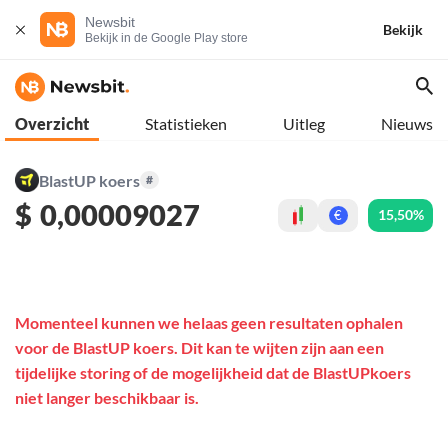
Newsbit
Bekijk
Bekijk in de Google Play store
Overzicht
Statistieken
Uitleg
Nieuws
BlastUP koers
#
$
0,00009027
15,50%
€
Momenteel kunnen we helaas geen resultaten ophalen
voor de BlastUP koers. Dit kan te wijten zijn aan een
tijdelijke storing of de mogelijkheid dat de BlastUPkoers
niet langer beschikbaar is.