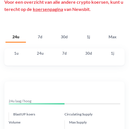
Voor een overzicht van alle andere crypto koersen, kunt u
terecht op de
koersenpagina
van Newsbit.
24u
7d
30d
1j
Max
1u
24u
7d
30d
1j
24u laag / hoog
BlastUP koers
Circulating Supply
Volume
Max Supply