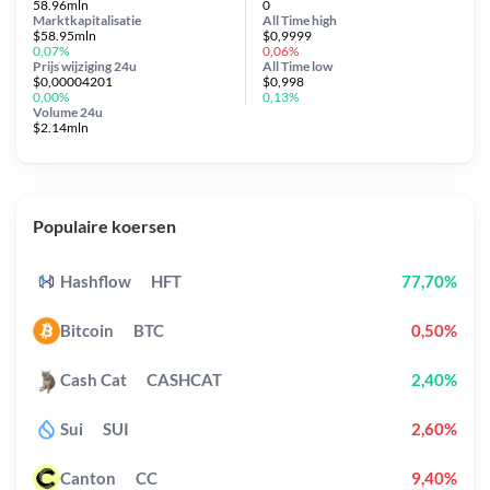
58.96mln
0
Marktkapitalisatie
All Time
high
$58.95mln
$0,9999
0,07%
0,06%
Prijs wijziging
24u
All Time
low
$0,00004201
$0,998
0,00%
0,13%
Volume 24u
$2.14mln
Populaire koersen
Hashflow
HFT
77,70%
Bitcoin
BTC
0,50%
Cash Cat
CASHCAT
2,40%
Sui
SUI
2,60%
Canton
CC
9,40%