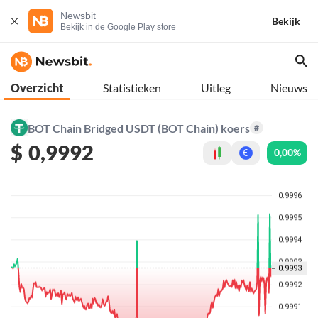
Newsbit
Bekijk
Bekijk in de Google Play store
Overzicht
Statistieken
Uitleg
Nieuws
BOT Chain Bridged USDT (BOT Chain) koers
#
$
0,9992
0,00%
€