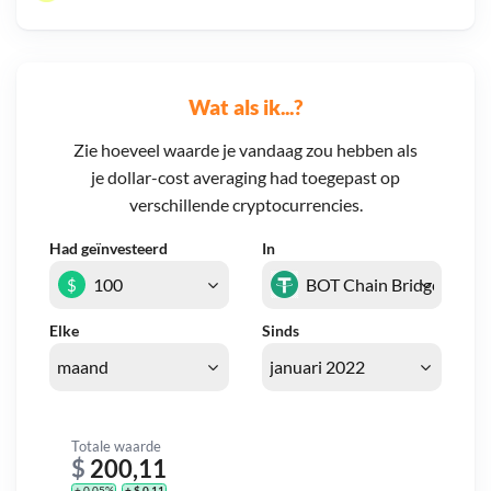
Wat als ik...?
Zie hoeveel waarde je vandaag zou hebben als
je dollar-cost averaging had toegepast op
verschillende cryptocurrencies.
Had geïnvesteerd
In
$
Elke
Sinds
Totale waarde
$
200,11
+ 0,05%
+ $ 0,11