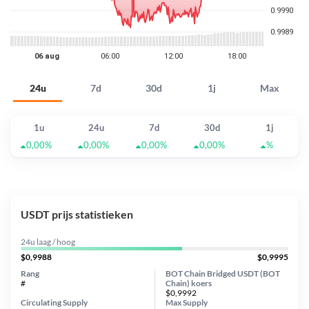
24u
7d
30d
1j
Max
1u
24u
7d
30d
1j
0,00%
0,00%
0,00%
0,00%
%
USDT prijs statistieken
24u laag / hoog
$0,9988
$0,9995
Rang
BOT Chain Bridged USDT (BOT
#
Chain) koers
$0,9992
Circulating Supply
Max Supply