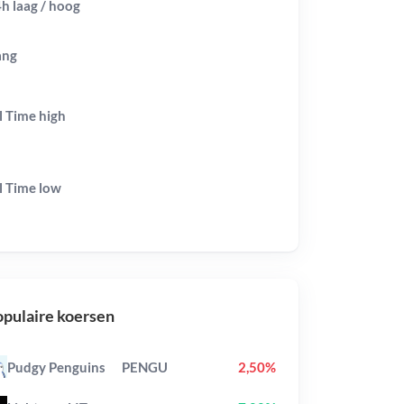
h laag / hoog
ang
l Time
high
l Time
low
pulaire koersen
Pudgy Penguins
PENGU
2,50%