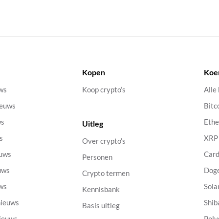
Kopen
Koe
uws
Koop crypto’s
Alle
ieuws
Bitc
ws
Eth
Uitleg
s
XRP
Over crypto’s
euws
Car
Personen
uws
Dog
Crypto termen
uws
Sola
Kennisbank
nieuws
Shib
Basis uitleg
nieuws
Poly