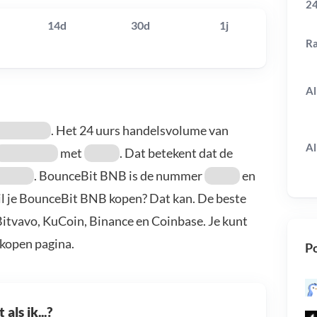
24
14d
30d
1j
R
Al
. Het 24 uurs handelsvolume van
Al
met
. Dat betekent dat de
. BounceBit BNB is de nummer
en
il je BounceBit BNB kopen? Dat kan. De beste
itvavo, KuCoin, Binance en Coinbase. Je kunt
kopen pagina.
Po
als ik...?