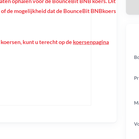
ten ophalen voor de BounceBit BNB koers. Dit
ing of de mogelijkheid dat de BounceBit BNBkoers
 koersen, kunt u terecht op de
koersenpagina
Bo
Pr
Ma
V