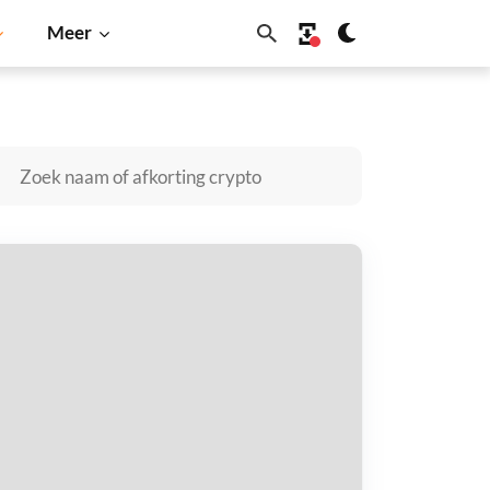
Meer
nu
Dogecoin
Solana
BNB
ounceBit BNB kopen
taal met
$
tvang