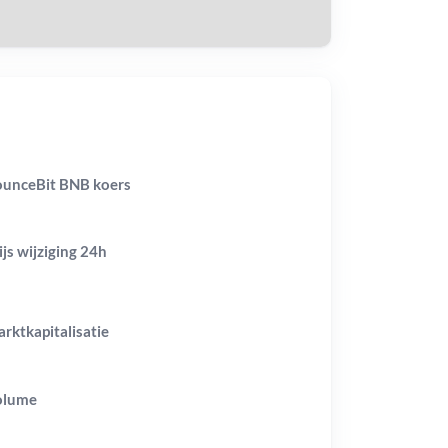
unceBit BNB koers
ijs wijziging
24h
rktkapitalisatie
olume