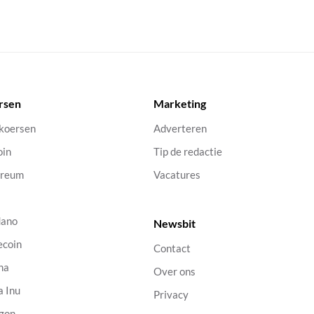
rsen
Marketing
 koersen
Adverteren
oin
Tip de redactie
ereum
Vacatures
dano
Newsbit
ecoin
Contact
na
Over ons
a Inu
Privacy
gon