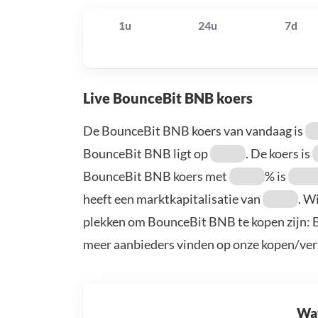
1u
24u
7d
Live BounceBit BNB koers
De BounceBit BNB koers van vandaag is
BounceBit BNB ligt op
. De koers is
BounceBit BNB koers met
% is
heeft een marktkapitalisatie van
. W
plekken om BounceBit BNB te kopen zijn: B
meer aanbieders vinden op onze kopen/ver
Wat 