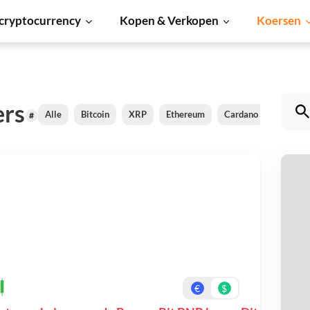
cryptocurrency
Kopen & Verkopen
Koersen
ers
Alle
Bitcoin
XRP
Ethereum
Cardano
Shiba I
#
B
Be
On
€
$