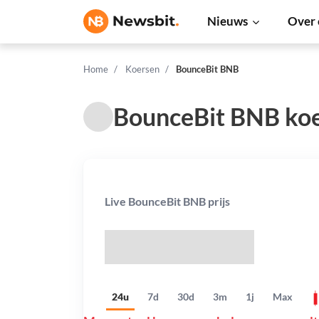
Nieuws
Over 
Home
Koersen
BounceBit BNB
BounceBit BNB ko
Live BounceBit BNB prijs
$
24u
7d
30d
3m
1j
Max