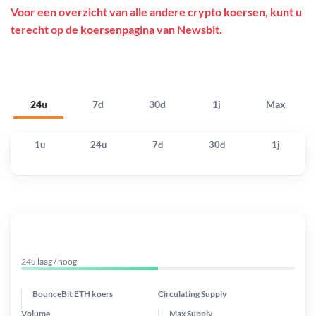
Voor een overzicht van alle andere crypto koersen, kunt u
terecht op de
koersenpagina
van Newsbit.
24u
7d
30d
1j
Max
1u
24u
7d
30d
1j
24u laag / hoog
BounceBit ETH koers
Circulating Supply
Volume
Max Supply