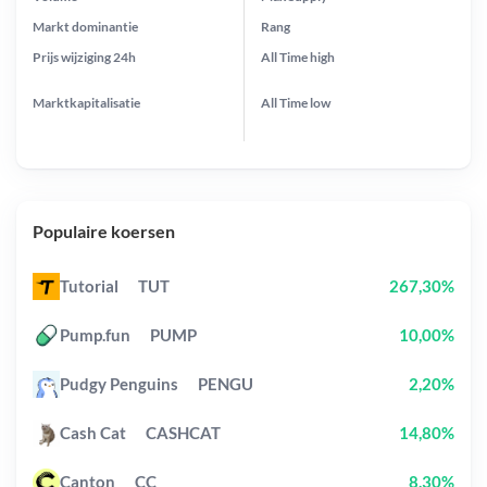
Markt dominantie
Rang
Prijs wijziging
24h
All Time
high
Marktkapitalisatie
All Time
low
Populaire koersen
Tutorial
TUT
267,30%
Pump.fun
PUMP
10,00%
Pudgy Penguins
PENGU
2,20%
Cash Cat
CASHCAT
14,80%
Canton
CC
8,30%