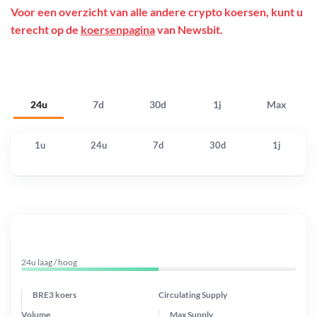
Voor een overzicht van alle andere crypto koersen, kunt u
terecht op de
koersenpagina
van Newsbit.
24u
7d
30d
1j
Max
1u
24u
7d
30d
1j
24u laag / hoog
BRE3 koers
Circulating Supply
Volume
Max Supply