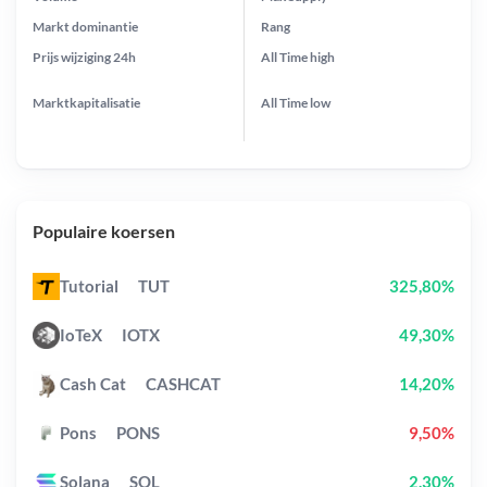
Markt dominantie
Rang
Prijs wijziging
24h
All Time
high
Marktkapitalisatie
All Time
low
Populaire koersen
Tutorial
TUT
325,80%
IoTeX
IOTX
49,30%
Cash Cat
CASHCAT
14,20%
Pons
PONS
9,50%
Solana
SOL
2,30%