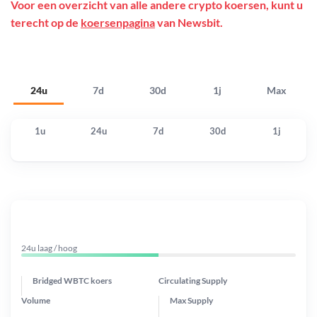
Voor een overzicht van alle andere crypto koersen, kunt u
terecht op de
koersenpagina
van Newsbit.
24u
7d
30d
1j
Max
1u
24u
7d
30d
1j
24u laag / hoog
Bridged WBTC koers
Circulating Supply
Volume
Max Supply