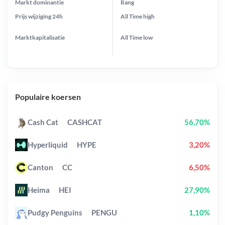
Markt dominantie
Rang
Prijs wijziging
24h
All Time
high
Marktkapitalisatie
All Time
low
Populaire koersen
Cash Cat
CASHCAT
56,70%
Hyperliquid
HYPE
3,20%
Canton
CC
6,50%
Heima
HEI
27,90%
Pudgy Penguins
PENGU
1,10%