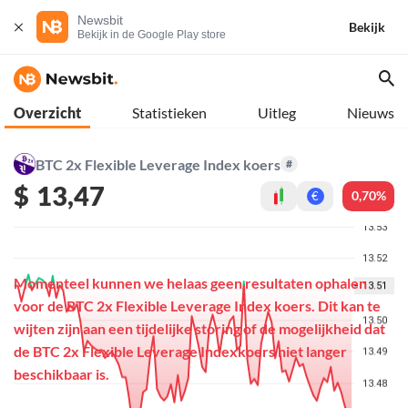
Newsbit
Bekijk
Bekijk in de Google Play store
Overzicht
Statistieken
Uitleg
Nieuws
BTC 2x Flexible Leverage Index koers
#
$
13,47
0,70%
€
Momenteel kunnen we helaas geen resultaten ophalen
voor de BTC 2x Flexible Leverage Index koers. Dit kan te
wijten zijn aan een tijdelijke storing of de mogelijkheid dat
de BTC 2x Flexible Leverage Indexkoers niet langer
beschikbaar is.