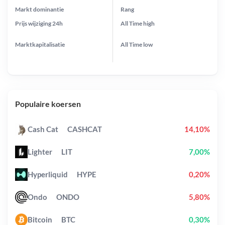
Markt dominantie
Rang
Prijs wijziging
24h
All Time
high
Marktkapitalisatie
All Time
low
Populaire koersen
Cash Cat
CASHCAT
14,10%
Lighter
LIT
7,00%
Hyperliquid
HYPE
0,20%
Ondo
ONDO
5,80%
Bitcoin
BTC
0,30%