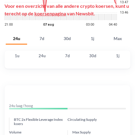
Voor een overzicht van alle andere crypto koersen, kunt u
terecht op de
koersenpagina
van Newsbit.
24u
7d
30d
1j
Max
1u
24u
7d
30d
1j
24u laag / hoog
BTC 2x Flexible Leverage Index
Circulating Supply
koers
Volume
Max Supply