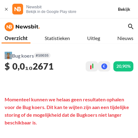
Newsbit
Bekijk
Bekijk in de Google Play store
Overzicht
Statistieken
Uitleg
Nieuws
Bug koers
#10035
$
0,0₁₀2671
20,90%
€
Momenteel kunnen we helaas geen resultaten ophalen
voor de Bug koers. Dit kan te wijten zijn aan een tijdelijke
storing of de mogelijkheid dat de Bugkoers niet langer
beschikbaar is.