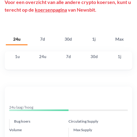
Voor een overzicht van alle andere crypto koersen, kunt u
terecht op de
koersenpagina
van Newsbit.
24u
7d
30d
1j
Max
1u
24u
7d
30d
1j
24u laag / hoog
Bug koers
Circulating Supply
Volume
Max Supply