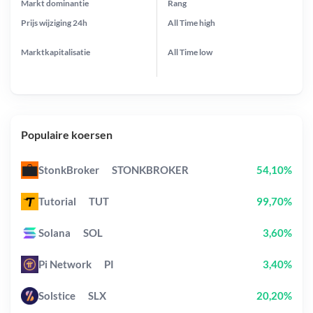
Markt dominantie
Rang
Prijs wijziging
24h
All Time
high
Marktkapitalisatie
All Time
low
Populaire koersen
StonkBroker
STONKBROKER
54,10%
Tutorial
TUT
99,70%
Solana
SOL
3,60%
Pi Network
PI
3,40%
Solstice
SLX
20,20%