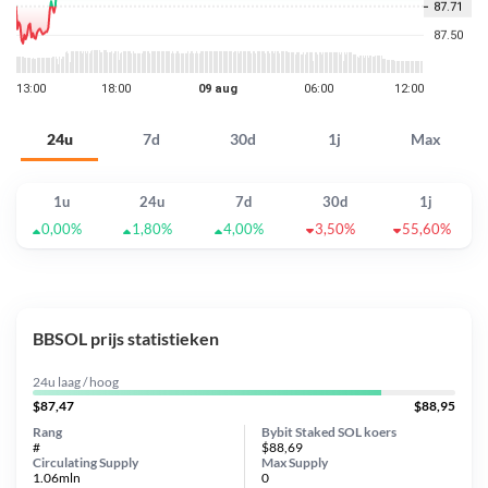
24u
7d
30d
1j
Max
1u
24u
7d
30d
1j
0,00%
1,80%
4,00%
3,50%
55,60%
BBSOL prijs statistieken
24u laag / hoog
$87,47
$88,95
Rang
Bybit Staked SOL koers
#
$88,69
Circulating Supply
Max Supply
1.06mln
0