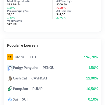
Marktkapitalisatie
All Time
high
$93.78mln
$308,60
1,29%
71,26%
Prijs wijziging
24u
All Time
low
$1,20
$69,33
1,80%
27,93%
Volume 24u
$42.93k
Populaire koersen
Tutorial
TUT
196,70%
Pudgy Penguins
PENGU
1,50%
Cash Cat
CASHCAT
12,00%
Pump.fun
PUMP
10,50%
Sui
SUI
0,10%