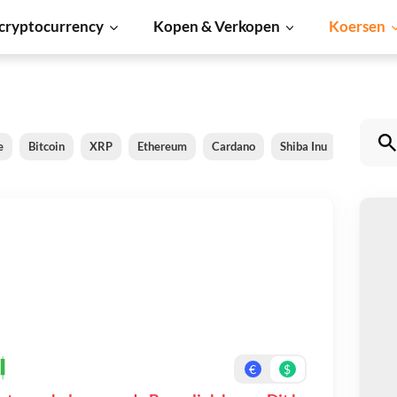
cryptocurrency
Kopen & Verkopen
Koersen
e
Bitcoin
XRP
Ethereum
Cardano
Shiba Inu
Dogecoi
By
Be
On
€
$