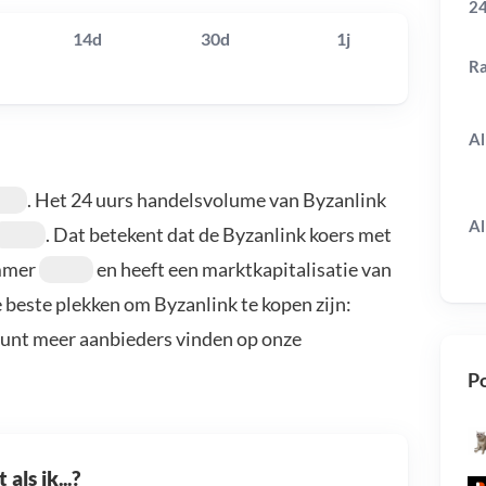
24
14d
30d
1j
R
Al
. Het 24 uurs handelsvolume van Byzanlink
Al
. Dat betekent dat de Byzanlink koers met
ummer
en heeft een marktkapitalisatie van
e beste plekken om Byzanlink te kopen zijn:
kunt meer aanbieders vinden op onze
Po
als ik...?