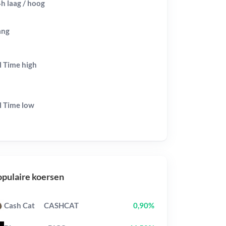
h laag / hoog
ang
l Time
high
l Time
low
pulaire koersen
Cash Cat
CASHCAT
0,90%