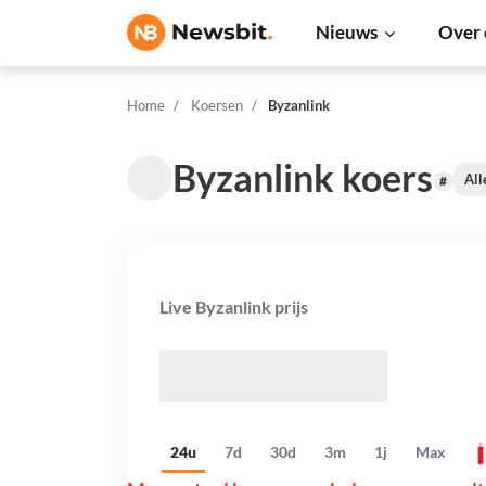
Nieuws
Over 
Home
Koersen
Byzanlink
Byzanlink koers
All
#
Live Byzanlink prijs
$
24u
7d
30d
3m
1j
Max