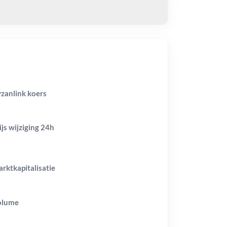
zanlink koers
ijs wijziging
24h
rktkapitalisatie
olume