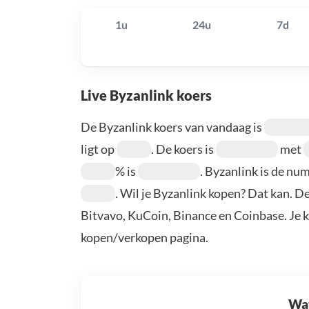
1u
24u
7d
Live Byzanlink koers
De Byzanlink koers van vandaag is
ligt op
. De koers is
met
% is
. Byzanlink is de n
. Wil je Byzanlink kopen? Dat kan. D
Bitvavo, KuCoin, Binance en Coinbase. Je 
kopen/verkopen pagina.
Wat 