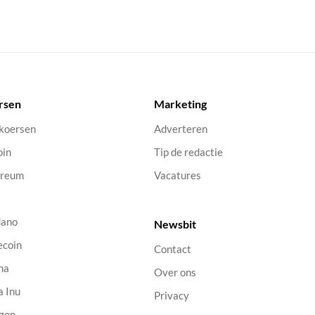
rsen
Marketing
 koersen
Adverteren
oin
Tip de redactie
ereum
Vacatures
dano
Newsbit
ecoin
Contact
na
Over ons
a Inu
Privacy
gon