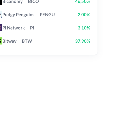
Biconomy
BICO
46,50%
Pudgy Penguins
PENGU
2,00%
Pi Network
PI
3,10%
Bitway
BTW
37,90%