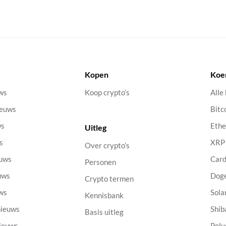
Kopen
Koe
uws
Koop crypto’s
Alle
ieuws
Bitc
ws
Eth
Uitleg
s
XRP
Over crypto’s
euws
Car
Personen
uws
Dog
Crypto termen
uws
Sola
Kennisbank
nieuws
Shib
Basis uitleg
nieuws
Poly