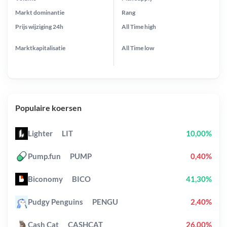
Markt dominantie
Rang
Prijs wijziging
24h
All Time
high
Marktkapitalisatie
All Time
low
Populaire koersen
Lighter
LIT
10,00%
Pump.fun
PUMP
0,40%
Biconomy
BICO
41,30%
Pudgy Penguins
PENGU
2,40%
Cash Cat
CASHCAT
26,00%