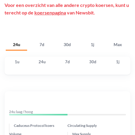
Voor een overzicht van alle andere crypto koersen, kunt u
terecht op de
koersenpagina
van Newsbit.
24u
7d
30d
1j
Max
1u
24u
7d
30d
1j
24u laag / hoog
Caduceus Protocol koers
Circulating Supply
Volume
Max Supply