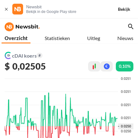
Newsbit
Bekijk
Bekijk in de Google Play store
Overzicht
Statistieken
Uitleg
Nieuws
cDAI koers
#
$
0,02505
0,10%
€