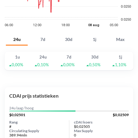
24u
7d
30d
1j
Max
1u
24u
7d
30d
1j
0,00%
0,10%
0,00%
0,50%
1,10%
CDAI prijs statistieken
24u laag / hoog
$0,02501
$0,02509
Rang
cDAI koers
#
$0,02505
Circulating Supply
Max Supply
389.94mln
0