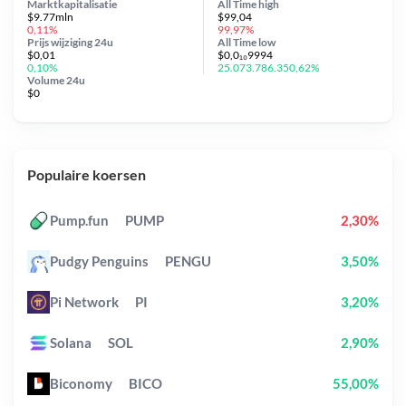
Marktkapitalisatie
All Time
high
$9.77mln
$99,04
0,11%
99,97%
Prijs wijziging
24u
All Time
low
$0,01
$0,0₁₀9994
0,10%
25.073.786.350,62%
Volume 24u
$0
Populaire koersen
Pump.fun
PUMP
2,30%
Pudgy Penguins
PENGU
3,50%
Pi Network
PI
3,20%
Solana
SOL
2,90%
Biconomy
BICO
55,00%