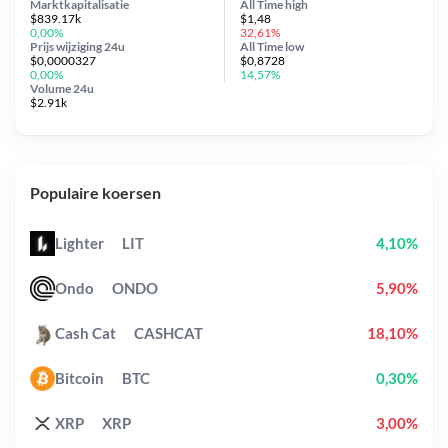
Marktkapitalisatie
All Time
high
$839.17k
$1,48
0,00%
32,61%
Prijs wijziging
24u
All Time
low
$0,0000327
$0,8728
0,00%
14,57%
Volume 24u
$2.91k
Populaire koersen
Lighter
LIT
4,10%
Ondo
ONDO
5,90%
Cash Cat
CASHCAT
18,10%
Bitcoin
BTC
0,30%
XRP
XRP
3,00%