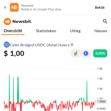
Newsbit
Bekijk
Bekijk in de Google Play store
Overzicht
Statistieken
Uitleg
Nieuws
Celer Bridged USDC (Astar) koers
#
$
1,00
0,00%
€