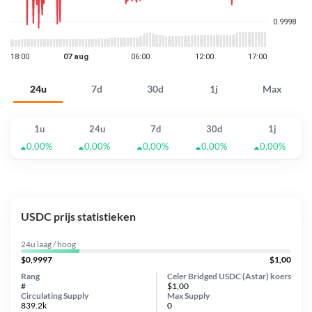
24u
7d
30d
1j
Max
1u
24u
7d
30d
1j
0,00%
0,00%
0,00%
0,00%
0,00%
USDC prijs statistieken
24u laag / hoog
$0,9997
$1,00
Rang
Celer Bridged USDC (Astar) koers
#
$1,00
Circulating Supply
Max Supply
839.2k
0