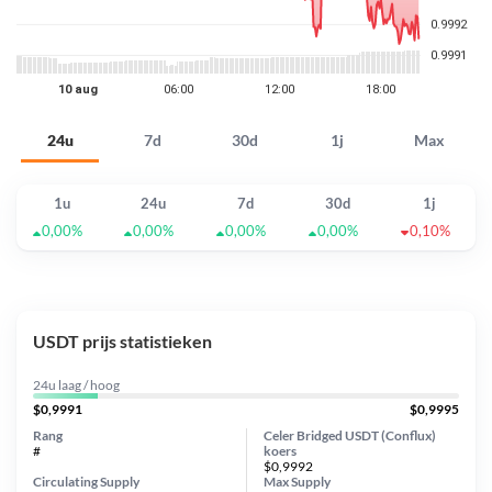
24u
7d
30d
1j
Max
1u
24u
7d
30d
1j
0,00%
0,00%
0,00%
0,00%
0,10%
USDT prijs statistieken
24u laag / hoog
$0,9991
$0,9995
Rang
Celer Bridged USDT (Conflux)
#
koers
$0,9992
Circulating Supply
Max Supply