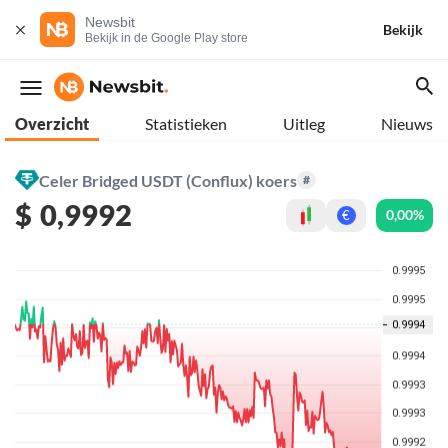
Newsbit
Bekijk
Bekijk in de Google Play store
Overzicht
Statistieken
Uitleg
Nieuws
Celer Bridged USDT (Conflux) koers
#
$
0,9992
0,00%
€