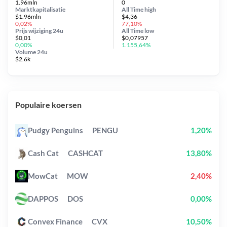
1.96mln
0
Marktkapitalisatie
All Time
high
$1.96mln
$4,36
0,02%
77,10%
Prijs wijziging
24u
All Time
low
$0,01
$0,07957
0,00%
1.155,64%
Volume 24u
$2.6k
Populaire koersen
Pudgy Penguins
PENGU
1,20%
Cash Cat
CASHCAT
13,80%
MowCat
MOW
2,40%
DAPPOS
DOS
0,00%
Convex Finance
CVX
10,50%