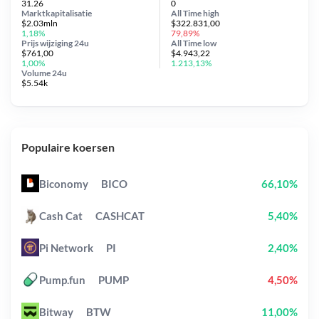
31.26
0
Marktkapitalisatie
All Time
high
$2.03mln
$322.831,00
1,18%
79,89%
Prijs wijziging
24u
All Time
low
$761,00
$4.943,22
1,00%
1.213,13%
Volume 24u
$5.54k
Populaire koersen
Biconomy
BICO
66,10%
Cash Cat
CASHCAT
5,40%
Pi Network
PI
2,40%
Pump.fun
PUMP
4,50%
Bitway
BTW
11,00%