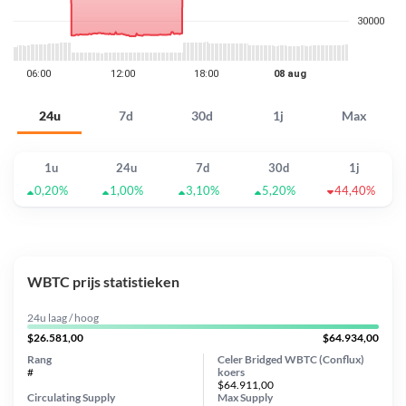
24u
7d
30d
1j
Max
1u
24u
7d
30d
1j
0,20%
1,00%
3,10%
5,20%
44,40%
WBTC prijs statistieken
24u laag / hoog
$26.581,00
$64.934,00
Rang
Celer Bridged WBTC (Conflux)
#
koers
$64.911,00
Circulating Supply
Max Supply