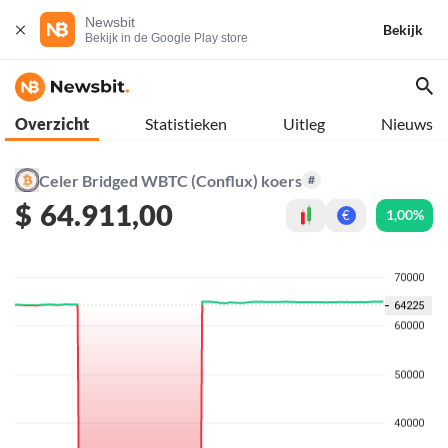
Newsbit
Bekijk
Bekijk in de Google Play store
Overzicht
Statistieken
Uitleg
Nieuws
Celer Bridged WBTC (Conflux) koers
#
$
64.911,00
1,00%
€