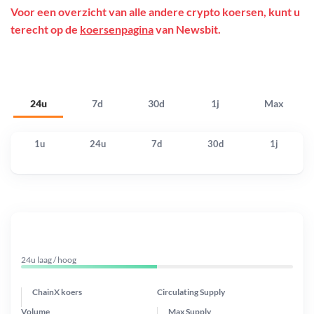
Voor een overzicht van alle andere crypto koersen, kunt u
terecht op de
koersenpagina
van Newsbit.
24u
7d
30d
1j
Max
1u
24u
7d
30d
1j
24u laag / hoog
ChainX koers
Circulating Supply
Volume
Max Supply