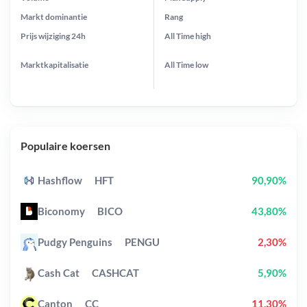
Markt dominantie
Rang
Prijs wijziging
24h
All Time
high
Marktkapitalisatie
All Time
low
Populaire koersen
Hashflow
HFT
90,90%
Biconomy
BICO
43,80%
Pudgy Penguins
PENGU
2,30%
Cash Cat
CASHCAT
5,90%
Canton
CC
11,30%