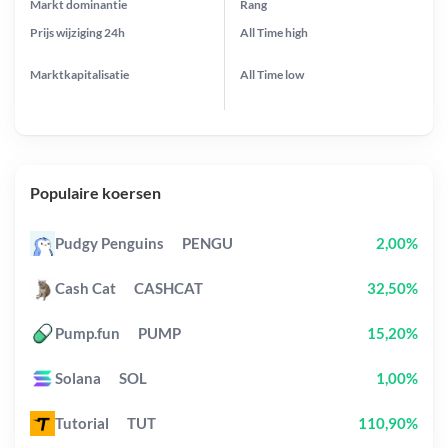
Markt dominantie
Rang
Prijs wijziging
24h
All Time
high
Marktkapitalisatie
All Time
low
Populaire koersen
Pudgy Penguins
PENGU
2,00%
Cash Cat
CASHCAT
32,50%
Pump.fun
PUMP
15,20%
Solana
SOL
1,00%
Tutorial
TUT
110,90%