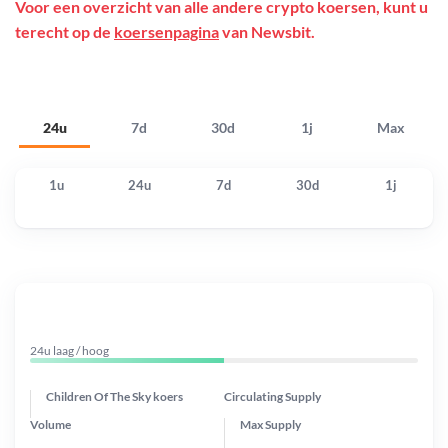
Voor een overzicht van alle andere crypto koersen, kunt u
terecht op de
koersenpagina
van Newsbit.
24u
7d
30d
1j
Max
1u
24u
7d
30d
1j
24u laag / hoog
Children Of The Sky koers
Circulating Supply
Volume
Max Supply