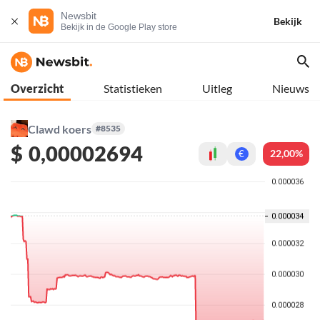
Newsbit
Bekijk
Bekijk in de Google Play store
Overzicht
Statistieken
Uitleg
Nieuws
Clawd koers
#8535
$
0,00002694
22,00%
€