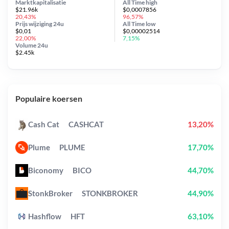
Marktkapitalisatie
All Time
high
$21.96k
$0,0007856
20,43%
96,57%
Prijs wijziging
24u
All Time
low
$0,01
$0,00002514
22,00%
7,15%
Volume 24u
$2.45k
Populaire koersen
Cash Cat
CASHCAT
13,20%
Plume
PLUME
17,70%
Biconomy
BICO
44,70%
StonkBroker
STONKBROKER
44,90%
Hashflow
HFT
63,10%