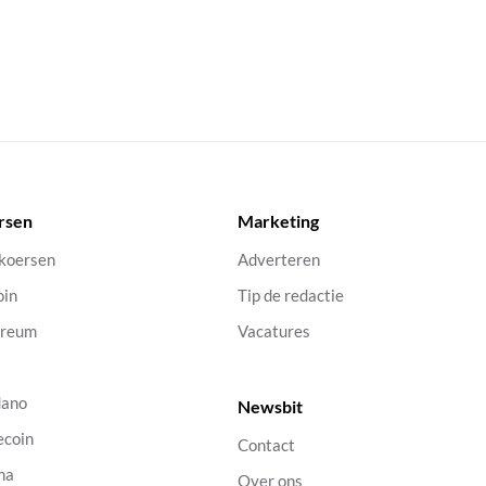
rsen
Marketing
 koersen
Adverteren
oin
Tip de redactie
ereum
Vacatures
dano
Newsbit
ecoin
Contact
na
Over ons