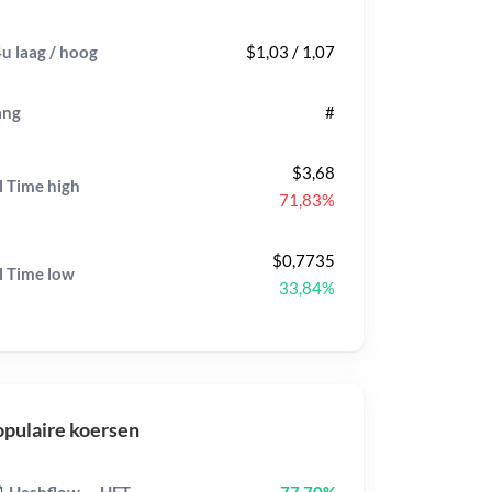
u laag / hoog
$1,03 / 1,07
ang
#
$3,68
l Time
high
71,83%
$0,7735
l Time
low
33,84%
pulaire koersen
Hashflow
HFT
77,70%