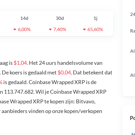
24
14d
30d
1j
6,00%
7,40%
65,60%
R
Al
aag is
$1,04
. Het 24 uurs handelsvolume van
 De koers is gedaald met
$0,04
. Dat betekent dat
Al
%
is gedaald. Coinbase Wrapped XRP is de
an 113.747.682. Wil je Coinbase Wrapped XRP
base Wrapped XRP te kopen zijn: Bitvavo,
r aanbieders vinden op onze kopen/verkopen
Po