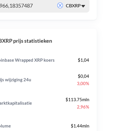
XRP prijs statistieken
inbase Wrapped XRP koers
$1,04
$0,04
ijs wijziging
24u
3,00%
$113.75mln
rktkapitalisatie
2,96%
olume
$1.44mln