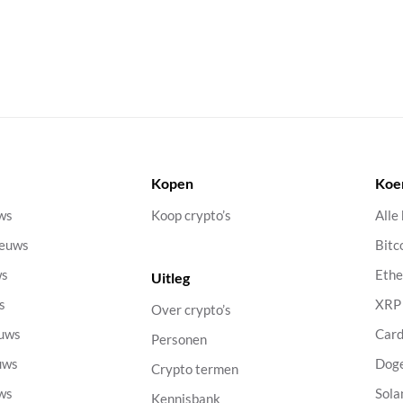
Kopen
Koe
uws
Koop crypto’s
Alle
ieuws
Bitc
ws
Eth
Uitleg
s
XRP
Over crypto’s
euws
Car
Personen
uws
Dog
Crypto termen
uws
Sola
Kennisbank