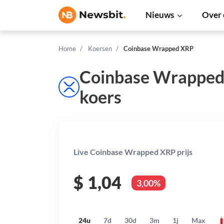
Nieuws
Over 
Home
Koersen
Coinbase Wrapped XRP
Coinbase Wrappe
koers
Live Coinbase Wrapped XRP prijs
$
1,04
3,00%
24u
7d
30d
3m
1j
Max