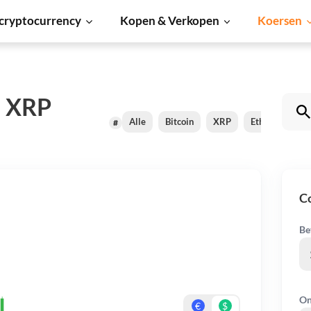
cryptocurrency
Kopen & Verkopen
Koersen
d XRP
Alle
Bitcoin
XRP
Ethereum
#
C
Be
On
€
$