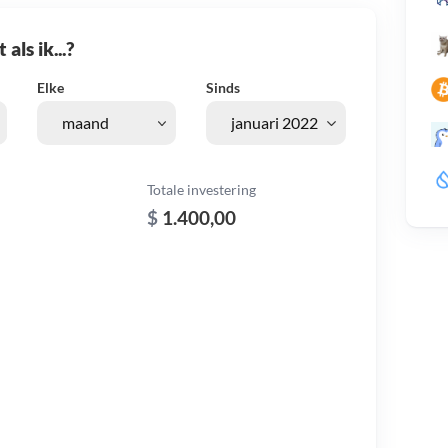
als ik...?
Elke
Sinds
Totale investering
$
1.400,00