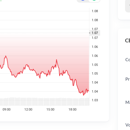
CB
Co
Pr
Ma
V