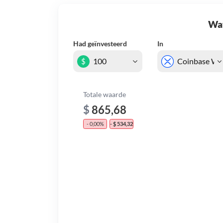
Wat 
Had geïnvesteerd
In
$
Totale waarde
$
865,68
- 0,00%
- $ 534,32