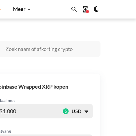
Meer
Cardano
Shiba Inu
Dogecoin
Solana
BNB
oinbase Wrapped XRP kopen
taal met
$
tvang