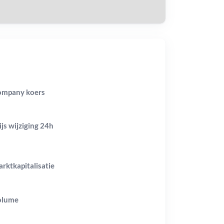
mpany koers
ijs wijziging
24h
rktkapitalisatie
olume