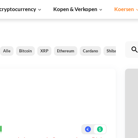
cryptocurrency
Kopen & Verkopen
Koersen
Alle
Bitcoin
XRP
Ethereum
Cardano
Shiba Inu
Dog
C
Be
On
€
$