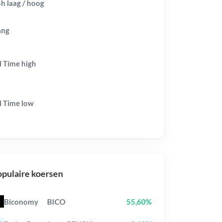
h laag / hoog
ang
l Time
high
l Time
low
pulaire koersen
Biconomy
BICO
55,60%