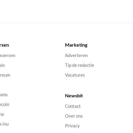
rsen
Marketing
 koersen
Adverteren
oin
Tip de redactie
ereum
Vacatures
dano
Newsbit
ecoin
Contact
na
Over ons
a Inu
Privacy