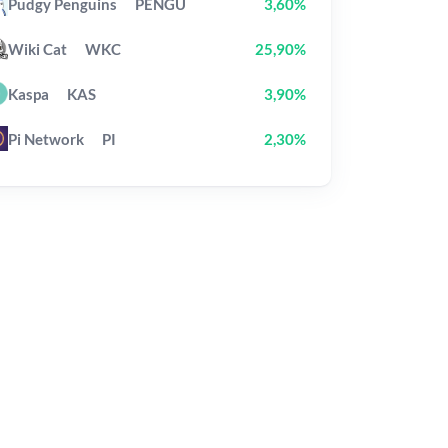
Pudgy Penguins
PENGU
3,60%
Wiki Cat
WKC
25,90%
Kaspa
KAS
3,90%
Pi Network
PI
2,30%