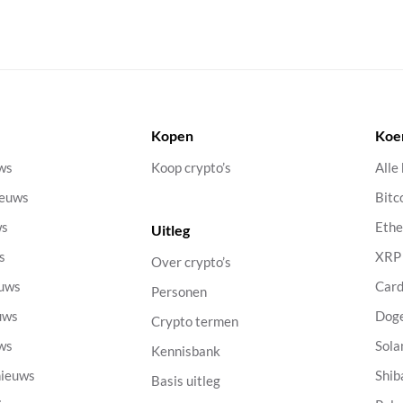
Kopen
Koe
uws
Koop crypto’s
Alle
ieuws
Bitc
ws
Eth
Uitleg
s
XRP
Over crypto’s
euws
Car
Personen
uws
Dog
Crypto termen
uws
Sola
Kennisbank
nieuws
Shib
Basis uitleg