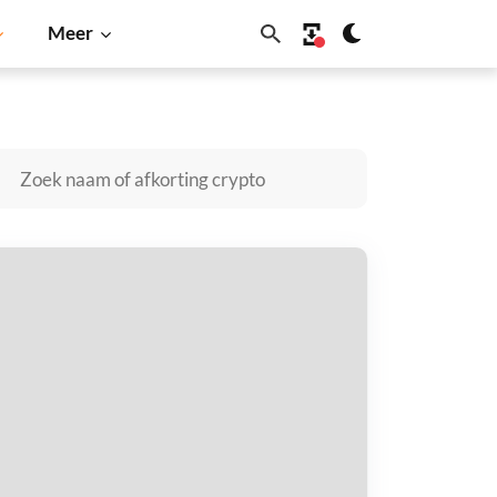
Meer
ecoin
Solana
BNB
ompany kopen
taal met
$
tvang