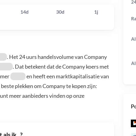
24
14d
30d
1j
R
Al
. Het 24 uurs handelsvolume van Company
Al
. Dat betekent dat de Company koers met
mmer
en heeft een marktkapitalisatie van
 beste plekken om Company te kopen zijn:
kunt meer aanbieders vinden op onze
Po
als ik...?