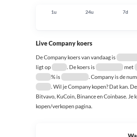
1u
24u
7d
Live Company koers
De Company koers van vandaag is
ligt op
. De koers is
met
% is
. Company is de nu
. Wil je Company kopen? Dat kan. De
Bitvavo, KuCoin, Binance en Coinbase. Je 
kopen/verkopen pagina.
Wat 