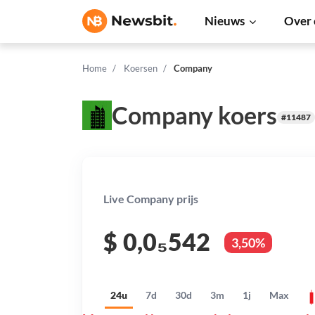
Nieuws
Over 
Home
Koersen
Company
Company koers
#11487
Live Company prijs
$
0,0₅542
3,50%
24u
7d
30d
3m
1j
Max