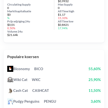
$0,9932
Circulating Supply
Max Supply
0
0
Marktkapitalisatie
All Time
high
$0
$1,17
%
15,33%
Prijs wijziging
24u
All Time
low
$0,01
$0,8421
0,50%
17,94%
Volume 24u
$21.64k
Populaire koersen
Biconomy
BICO
55,60%
Wiki Cat
WKC
25,90%
Cash Cat
CASHCAT
11,50%
Pudgy Penguins
PENGU
3,60%