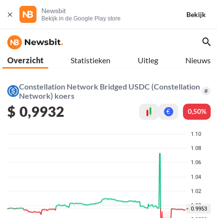
Newsbit
Bekijk
Bekijk in de Google Play store
Overzicht
Statistieken
Uitleg
Nieuws
Constellation Network Bridged USDC (Constellation
#
Network) koers
$
0,9932
0,50%
€