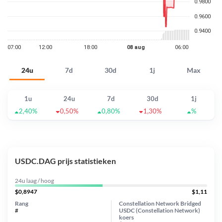
24u
7d
30d
1j
Max
1u
24u
7d
30d
1j
2,40%
0,50%
0,80%
1,30%
%
USDC.DAG prijs statistieken
24u laag / hoog
$0,8947
$1,11
Rang
Constellation Network Bridged
#
USDC (Constellation Network)
koers