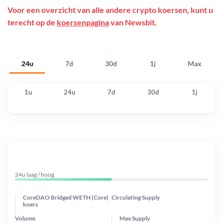
Voor een overzicht van alle andere crypto koersen, kunt u
terecht op de
koersenpagina
van Newsbit.
24u
7d
30d
1j
Max
1u
24u
7d
30d
1j
24u laag / hoog
CoreDAO Bridged WETH (Core)
Circulating Supply
koers
Volume
Max Supply