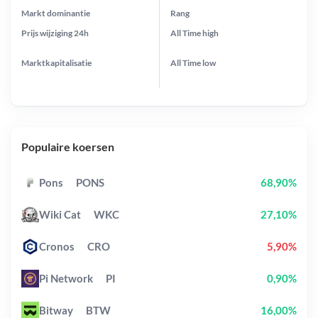
Markt dominantie
Rang
Prijs wijziging
24h
All Time
high
Marktkapitalisatie
All Time
low
Populaire koersen
Pons
PONS
68,90%
Wiki Cat
WKC
27,10%
Cronos
CRO
5,90%
Pi Network
PI
0,90%
Bitway
BTW
16,00%