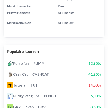
Markt dominantie
Rang
Prijs wijziging
24h
All Time
high
Marktkapitalisatie
All Time
low
Populaire koersen
Pump.fun
PUMP
12,90%
Cash Cat
CASHCAT
41,20%
Tutorial
TUT
14,00%
Pudgy Penguins
PENGU
6,00%
GRVT Token
GRVT
38,60%