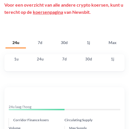
Voor een overzicht van alle andere crypto koersen, kunt u
terecht op de
koersenpagina
van Newsbit.
24u
7d
30d
1j
Max
1u
24u
7d
30d
1j
24u laag / hoog
Corridor Finance koers
Circulating Supply
Volume
Max Supply