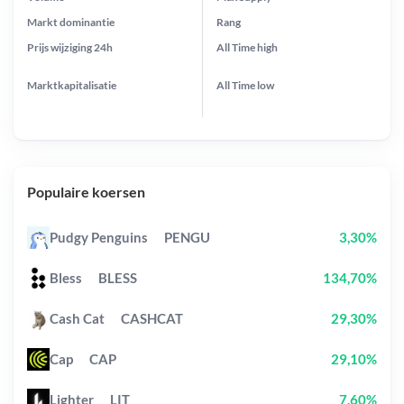
Markt dominantie
Rang
Prijs wijziging
24h
All Time
high
Marktkapitalisatie
All Time
low
Populaire koersen
Pudgy Penguins
PENGU
3,30%
Bless
BLESS
134,70%
Cash Cat
CASHCAT
29,30%
Cap
CAP
29,10%
Lighter
LIT
7,60%