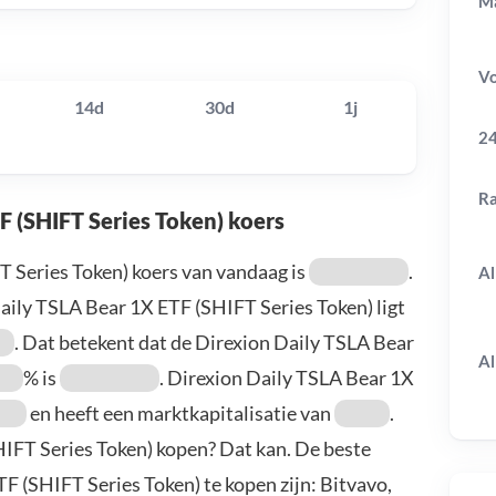
Ma
V
14d
30d
1j
24
R
F (SHIFT Series Token) koers
 Series Token) koers van vandaag is
.
Al
ily TSLA Bear 1X ETF (SHIFT Series Token) ligt
. Dat betekent dat de Direxion Daily TSLA Bear
Al
% is
. Direxion Daily TSLA Bear 1X
en heeft een marktkapitalisatie van
.
HIFT Series Token) kopen? Dat kan. De beste
 (SHIFT Series Token) te kopen zijn: Bitvavo,