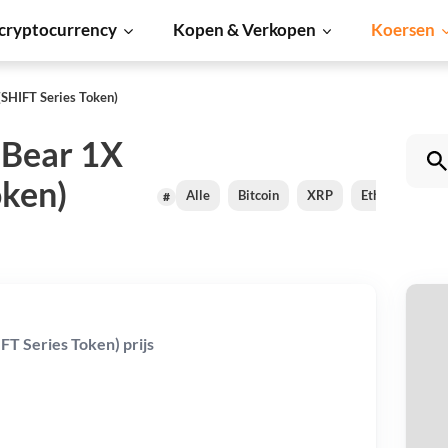
cryptocurrency
Kopen & Verkopen
Koersen
(SHIFT Series Token)
 Bear 1X
oken)
Alle
Bitcoin
XRP
Ethereum
#
Di
FT Series Token) prijs
Se
Be