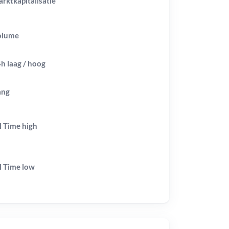
rktkapitalisatie
olume
h laag / hoog
ang
l Time
high
l Time
low