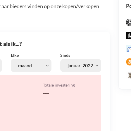
Po
r aanbieders vinden op onze kopen/verkopen
als ik...?
Elke
Sinds
Totale investering
---