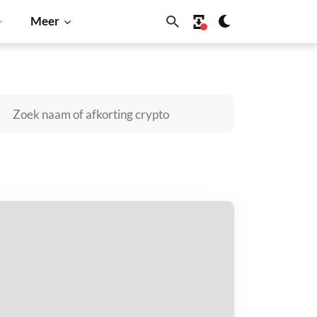
Meer
Cardano
Shiba Inu
Dogecoin
Solana
BNB
rexion Daily TSLA Bear 1X ETF (SHIFT
ries Token) kopen
taal met
$