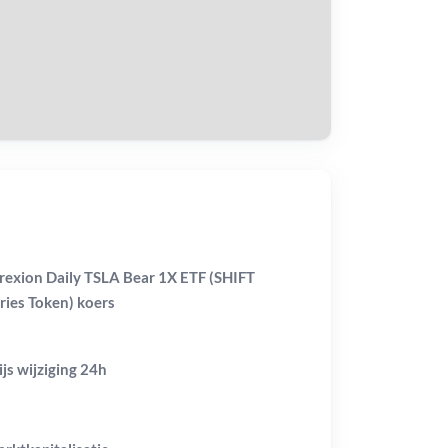
tvang
rexion Daily TSLA Bear 1X ETF (SHIFT
ries Token) koers
ijs wijziging
24h