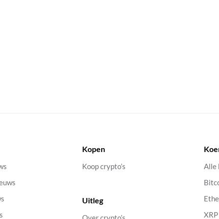
Kopen
Koe
uws
Koop crypto’s
Alle
ieuws
Bitc
ws
Eth
Uitleg
s
XRP
Over crypto’s