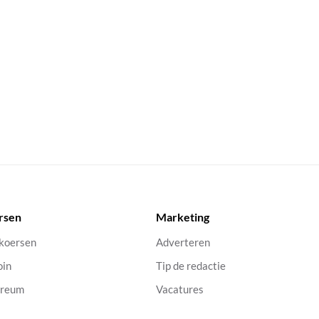
rsen
Marketing
 koersen
Adverteren
oin
Tip de redactie
ereum
Vacatures