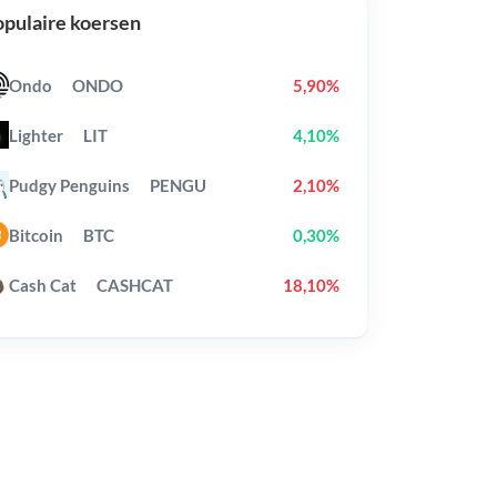
pulaire koersen
Ondo
ONDO
5,90%
Lighter
LIT
4,10%
Pudgy Penguins
PENGU
2,10%
Bitcoin
BTC
0,30%
Cash Cat
CASHCAT
18,10%