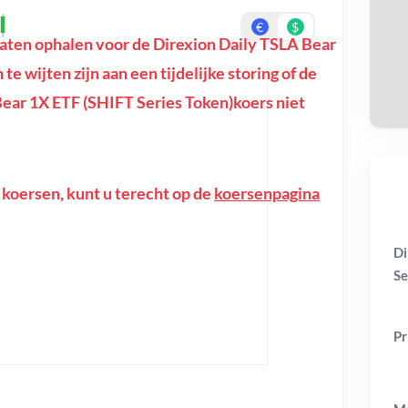
€
$
ten ophalen voor de Direxion Daily TSLA Bear
On
te wijten zijn aan een tijdelijke storing of de
Bear 1X ETF (SHIFT Series Token)koers niet
 koersen, kunt u terecht op de
koersenpagina
Di
Se
Pr