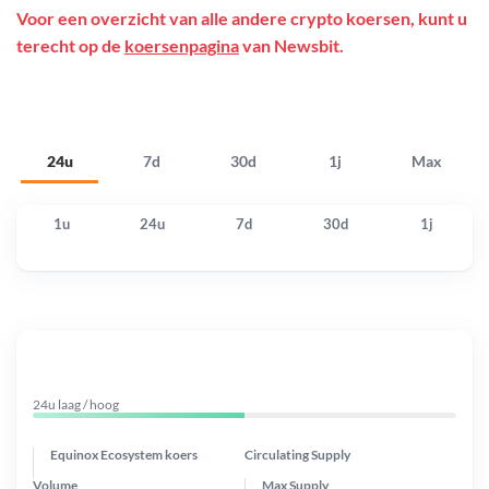
Voor een overzicht van alle andere crypto koersen, kunt u
terecht op de
koersenpagina
van Newsbit.
24u
7d
30d
1j
Max
1u
24u
7d
30d
1j
24u laag / hoog
Equinox Ecosystem koers
Circulating Supply
Volume
Max Supply