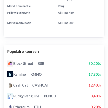
Markt dominantie
Rang
Prijs wijziging
24h
All Time
high
Marktkapitalisatie
All Time
low
Populaire koersen
Block Street
BSB
30,20%
Kamino
KMNO
17,80%
Cash Cat
CASHCAT
12,40%
Pudgy Penguins
PENGU
3,40%
Ethereum
ETH
0,20%